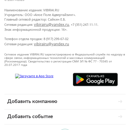
Наименование издания: VIBIRAI.RU
Учредитель: ООО «Алое Поле Адвертайзинг».
Главный сетевой редактор: Сайкин Е.Б.
vibirairu@yandex.ru
Сетевая редакция:
, +7 (351) 247-11-11.
Знак информационной продукции: 16+.
Телефон отдела продаж: 8 (917) 299-67-02
vibirairu@yandex.ru
Сетевая редакция:
Сетевое издание VIBIRAI.RU зарегистрировано в Федеральной службе по надзору в
сфере связи, информационных технологий и массовых коммуникаций
(Роскомнадзор). Свидетельство о регистрации СМИ ЭЛ № ФС 77 - 70345 от
20.07.2017 года
Добавить компанию
Добавить событие