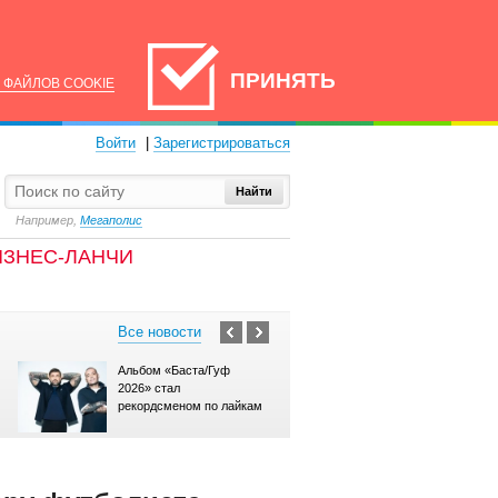
ПРИНЯТЬ
 ФАЙЛОВ COOKIE
Войти
|
Зарегистрироваться
Найти
Например,
Мегаполис
ИЗНЕС-ЛАНЧИ
Все новости
Альбом «Баста/Гуф
В сети появилась но
2026» стал
сцена из криминаль
рекордсменом по лайкам
драмы «Холод»