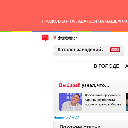
ПРОДОЛЖАЯ ОСТАВАТЬСЯ НА НАШЕМ СА
Челябинск
16+
Каталог заведений
6558
В ГОРОДЕ
Выбирай
узнал, что…
В широкий прокат
Дзюба готов продолжить
выходит фильм «Батя 2.
карьеру футболиста
Дед»
исключительно в Москве
Новости СМИ2
Похожие статьи