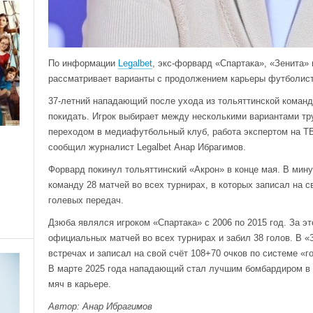
По информации
Legalbet
, экс-форвард «Спартака», «Зенита»
рассматривает варианты с продолжением карьеры футболис
37-летний нападающий после ухода из тольяттинской команд
покидать. Игрок выбирает между несколькими вариантами тру
переходом в медиафутбольный клуб, работа экспертом на ТВ
сообщил журналист Legalbet Анар Ибрагимов.
Форвард покинул тольяттинский «Акрон» в конце мая. В ми
команду 28 матчей во всех турнирах, в которых записал на с
голевых передач.
Дзюба являлся игроком «Спартака» с 2006 по 2015 год. За эт
официальных матчей во всех турнирах и забил 38 голов. В 
встречах и записал на свой счёт 108+70 очков по системе «г
В марте 2025 года нападающий стал лучшим бомбардиром в и
мяч в карьере.
Автор: Анар Ибрагимов