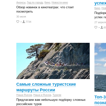
успе
Анонсы
,
Гид по городу
,
Кино
,
Новости кино
Обзор новинок в кинотеатрах: что стоит
Кино
,
Нов
посмотреть
Подборк
30 июля
успех г
•
7734
27 апрел
•
6
Самые сложные туристские
маршруты России
Наша Russia
,
Наша и Russia
,
Туризм
Топ-
Предлагаем вам небольшую подборку сложных
позн
российских туров