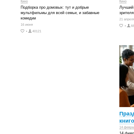
Кино
Кино
Подборка про домовых: тут и добрые
Лучший 
мультфильмы для всей семьи, и забавные
зрителя
комедии
21 апрел
16 июня
•
6
•
40121
Праз
книг
14 февра
14 февр