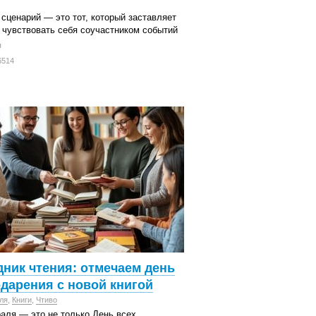
сценарий — это тот, который заставляет
 чувствовать себя соучастником событий
я
6514
дник чтения: отмечаем день
одарения с новой книгой
ля
,
Книги
,
Чтиво
аля — это не только День всех