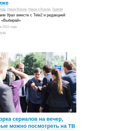
иже
роду
,
Наша Russia
,
Наша и Russia
,
Туризм
ем Урал вместе с Tele2 и редакцией
а «Выбирай»
а 2022 года
2646
орка сериалов на вечер,
рые можно посмотреть на ТВ