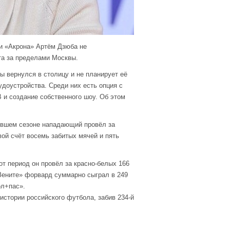
 и «Акрона» Артём Дзюба не
та за пределами Москвы.
ы вернулся в столицу и не планирует её
доустройства. Среди них есть опция с
 и создание собственного шоу. Об этом
нувшем сезоне нападающий провёл за
вой счёт восемь забитых мячей и пять
от период он провёл за красно-белых 166
«Зените» форвард суммарно сыграл в 249
ол+пас».
стории российского футбола, забив 234-й