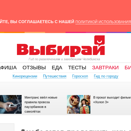
ЙТЕ, ВЫ СОГЛАШАЕТЕСЬ С НАШЕЙ
ПОЛИТИКОЙ ИСПОЛЬЗОВАНИЯ
Гид по развлечениям и заведениям Челябинска
АФИША
ОТЗЫВЫ
ЕДА
ТЕСТЫ
ЗАВТРАКИ
Б
Кинорецензии
Путешествия
Гороскоп
Гид по городу
Минтранс ввёл новые
В прокат выходит фильм
правила провоза
«Холоп 3»
пауэрбанков в
самолётах