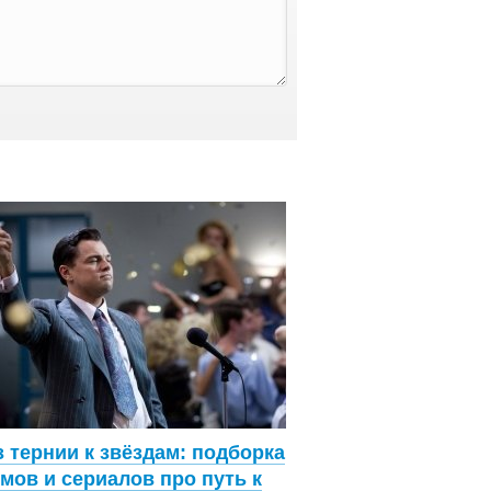
 тернии к звёздам: подборка
мов и сериалов про путь к