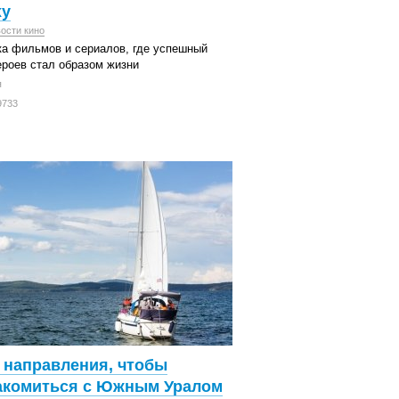
ху
ости кино
а фильмов и сериалов, где успешный
ероев стал образом жизни
я
9733
3 направления, чтобы
акомиться с Южным Уралом