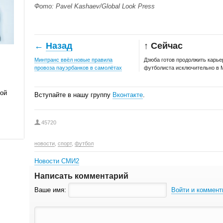
Фото: Pavel Kashaev/Global Look Press
←
Назад
↑ Сейчас
Минтранс ввёл новые правила
Дзюба готов продолжить карье
провоза пауэрбанков в самолётах
футболиста исключительно в 
рой
Вступайте в нашу группу
Вконтакте
.
45720
новости
,
спорт
,
футбол
Новости СМИ2
Написать комментарий
Ваше имя:
Войти и коммент