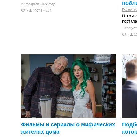
побл
22 февраля 2022 года
Гид по го
•
19791
•
1
Открыва
портал
10 август
•
1
Фильмы и сериалы о мифических
Подб
жителях дома
кото