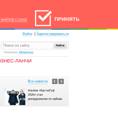
ПРИНЯТЬ
 ФАЙЛОВ COOKIE
Войти
|
Зарегистрироваться
Найти
Например,
Мегаполис
ИЗНЕС-ЛАНЧИ
Все новости
Альбом «Баста/Гуф
В сети появилась но
2026» стал
сцена из криминаль
рекордсменом по лайкам
драмы «Холод»