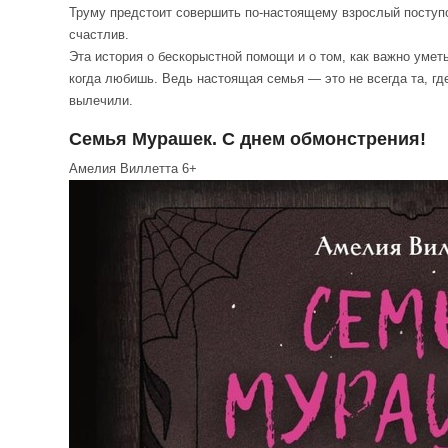
Труму предстоит совершить по-настоящему взрослый поступо
счастлив.
Эта история о бескорыстной помощи и о том, как важно уметь 
когда любишь. Ведь настоящая семья — это не всегда та, где 
вылечили.
Семья Мурашек. С днем обмонстрения!
Амелия Виллетта 6+