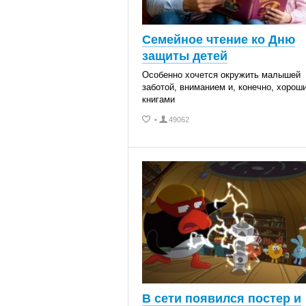
Семейное чтение ко Дню
защиты детей
Особенно хочется окружить малышей
заботой, вниманием и, конечно, хорош
книгами
•
49062
В сети появился постер и