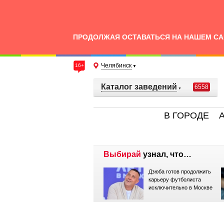
ПРОДОЛЖАЯ ОСТАВАТЬСЯ НА НАШЕМ СА
Челябинск
16+
Каталог заведений
6558
В ГОРОДЕ
Выбирай
узнал, что…
В широкий прокат
Дзюба готов продолжить
выходит фильм «Батя 2.
карьеру футболиста
Дед»
исключительно в Москве