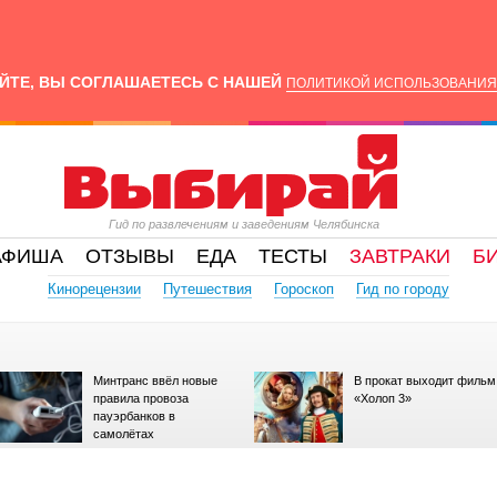
ЙТЕ, ВЫ СОГЛАШАЕТЕСЬ С НАШЕЙ
ПОЛИТИКОЙ ИСПОЛЬЗОВАНИЯ
Гид по развлечениям и заведениям Челябинска
АФИША
ОТЗЫВЫ
ЕДА
ТЕСТЫ
ЗАВТРАКИ
Б
Кинорецензии
Путешествия
Гороскоп
Гид по городу
Минтранс ввёл новые
В прокат выходит фильм
правила провоза
«Холоп 3»
пауэрбанков в
самолётах