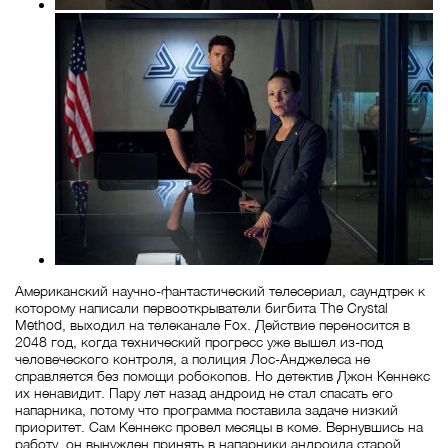
Американский научно-фантастический телесериал, саундтрек к
которому написали первооткрыватели бигбита The Crystal
Method, выходил на телеканале Fox. Действие переносится в
2048 год, когда технический прогресс уже вышел из-под
человеческого контроля, а полиция Лос-Анджелеса не
справляется без помощи робокопов. Но детектив Джон Кеннекс
их ненавидит. Пару лет назад андроид не стал спасать его
напарника, потому что программа поставила задаче низкий
приоритет. Сам Кеннекс провел месяцы в коме. Вернувшись на
работу, он вынужден принять в напарники андроида старой