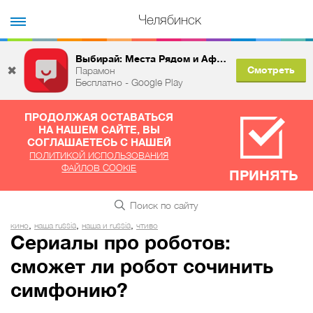
Челябинск
Выбирай: Места Рядом и Афиша
✖
Смотреть
Парамон
Бесплатно - Google Play
ПРОДОЛЖАЯ ОСТАВАТЬСЯ
НА НАШЕМ САЙТЕ, ВЫ
СОГЛАШАЕТЕСЬ С НАШЕЙ
ПОЛИТИКОЙ ИСПОЛЬЗОВАНИЯ
ФАЙЛОВ COOKIE
ПРИНЯТЬ
,
,
,
кино
наша russia
наша и russia
чтиво
Сериалы про роботов:
сможет ли робот сочинить
симфонию?