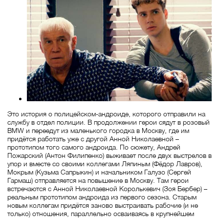
Это история о полицейском-андроиде, которого отправили на
службу в отдел полиции. В продолжении герои сядут в розовый
BMW и переедут из маленького городка в Москву, где им
придётся работать уже с другой Анной Николаевной –
прототипом того самого андроида. По сюжету, Андрей
Пожарский (Антон Филипенко) выживает после двух выстрелов в
упор и вместе со своими коллегами Ляпиным (Фёдор Лавров),
Мокрым (Кузьма Сапрыкин) и начальником Галузо (Сергей
Гармаш) отправляется на повышение в Москву. Там герои
встречаются с Анной Николаевной Королькевич (Зоя Бербер) –
реальным прототипом андроида из первого сезона. Старым
новым коллегам придётся заново выстраивать рабочие (и не
только) отношения, параллельно осваиваясь в крупнейшем