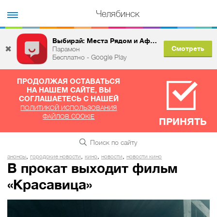
Челябинск
Выбирай: Места Рядом и Афиша
✖
Смотреть
Парамон
Бесплатно - Google Play
ПРОДОЛЖАЯ ОСТАВАТЬСЯ
НА НАШЕМ САЙТЕ, ВЫ
СОГЛАШАЕТЕСЬ С НАШЕЙ
ПОЛИТИКОЙ ИСПОЛЬЗОВАНИЯ
ФАЙЛОВ COOKIE
ПРИНЯТЬ
,
,
,
,
анонсы
городские новости
кино
новости
новости кино
В прокат выходит фильм
«Красавица»