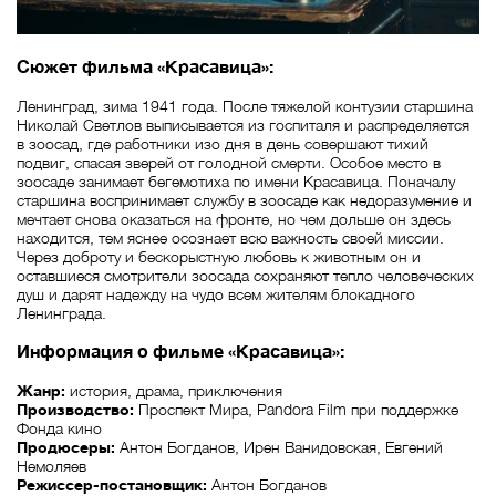
Сюжет фильма «Красавица»:
Ленинград, зима 1941 года. После тяжелой контузии старшина
Николай Светлов выписывается из госпиталя и распределяется
в зоосад, где работники изо дня в день совершают тихий
подвиг, спасая зверей от голодной смерти. Особое место в
зоосаде занимает бегемотиха по имени Красавица. Поначалу
старшина воспринимает службу в зоосаде как недоразумение и
мечтает снова оказаться на фронте, но чем дольше он здесь
находится, тем яснее осознает всю важность своей миссии.
Через доброту и бескорыстную любовь к животным он и
оставшиеся смотрители зоосада сохраняют тепло человеческих
душ и дарят надежду на чудо всем жителям блокадного
Ленинграда.
Информация о фильме «Красавица»:
Жанр:
история, драма, приключения
Производство:
Проспект Мира, Pandora Film при поддержке
Фонда кино
Продюсеры:
Антон Богданов, Ирен Ванидовская, Евгений
Немоляев
Режиссер-постановщик:
Антон Богданов