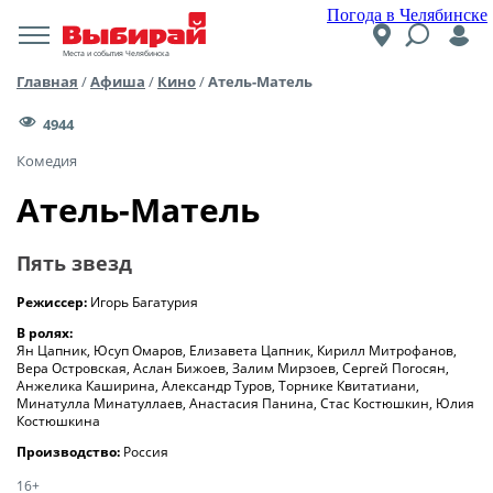
Погода в Челябинске
Места и события Челябинска
Главная
/
Афиша
/
Кино
/
Атель-Матель
4944
Комедия
Атель-Матель
Пять звезд
Режиссер:
Игорь Багатурия
В ролях:
Ян Цапник, Юсуп Омаров, Елизавета Цапник, Кирилл Митрофанов,
Вера Островская, Аслан Бижоев, Залим Мирзоев, Сергей Погосян,
Анжелика Каширина, Александр Туров, Торнике Квитатиани,
Минатулла Минатуллаев, Анастасия Панина, Стас Костюшкин, Юлия
Костюшкина
Производство:
Россия
16+