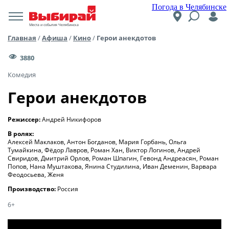
Погода в Челябинске
Места и события Челябинска
Главная
/
Афиша
/
Кино
/
Герои анекдотов
3880
Комедия
Герои анекдотов
Режиссер:
Андрей Никифоров
В ролях:
Алексей Маклаков, Антон Богданов, Мария Горбань, Ольга
Тумайкина, Фёдор Лавров, Роман Хан, Виктор Логинов, Андрей
Свиридов, Дмитрий Орлов, Роман Шпагин, Гевонд Андреасян, Роман
Попов, Нана Муштакова, Янина Студилина, Иван Деменин, Варвара
Феодосьева, Женя
Производство:
Россия
6+