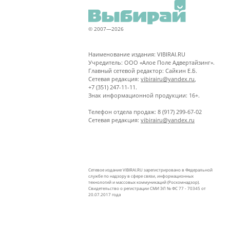
© 2007—2026
Наименование издания: VIBIRAI.RU
Учредитель: ООО «Алое Поле Адвертайзинг».
Главный сетевой редактор: Сайкин Е.Б.
Сетевая редакция:
vibirairu@yandex.ru
,
+7 (351) 247-11-11.
Знак информационной продукции: 16+.
Телефон отдела продаж: 8 (917) 299-67-02
Сетевая редакция:
vibirairu@yandex.ru
Сетевое издание VIBIRAI.RU зарегистрировано в Федеральной
службе по надзору в сфере связи, информационных
технологий и массовых коммуникаций (Роскомнадзор).
Свидетельство о регистрации СМИ ЭЛ № ФС 77 - 70345 от
20.07.2017 года