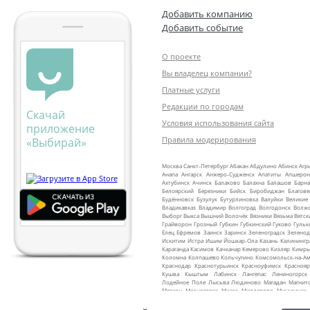
Добавить компанию
Добавить событие
О проекте
Вы владелец компании?
Платные услуги
Редакции по городам
Скачай
Условия использования сайта
приложение
Правила модерирования
«Выбирай»
Москва
Санкт‑Петербург
Абакан
Абдулино
Абинск
Агр
Анапа
Ангарск
Анжеро‑Судженск
Апатиты
Апшерон
Ахтубинск
Ачинск
Балаково
Балахна
Балашов
Барна
Белоярский
Березники
Бийск
Биробиджан
Благов
Будённовск
Бузулук
Бутурлиновка
Валуйки
Великие
Владикавказ
Владимир
Волгоград
Волгодонск
Волж
Выборг
Выкса
Вышний Волочёк
Вязники
Вязьма
Вятск
Грайворон
Грозный
Губкин
Губкинский
Гуково
Гульк
Елец
Ефремов
Заинск
Заринск
Зеленоградск
Зеленод
Искитим
Истра
Ишим
Йошкар‑Ола
Казань
Калинингр
Караганда
Касимов
Качканар
Кемерово
Кизляр
Кимр
Коломна
Колпашево
Кольчугино
Комсомольск‑на‑Ам
Краснодар
Краснотурьинск
Красноуфимск
Краснояр
Кушва
Кыштым
Лабинск
Лангепас
Лениногорск
Лодейное Поле
Лысьва
Людиново
Магадан
Магнит
Мегион
Медногорск
Миасс
Миллерово
Минусинск
Мурманск
Муром
Мценск
Мыски
Мышкин
Набере
Находка
Невельск
Невинномысск
Нелидово
Неф