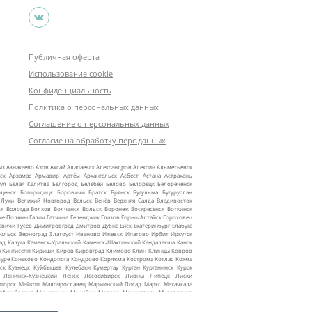
Публичная оферта
Использование cookie
Конфиденциальность
Политика о персональных данных
Соглашение о персональных данных
Согласие на обработку перс.данных
ыз
Азнакаево
Азов
Аксай
Алапаевск
Александров
Алексин
Альметьевск
ск
Арзамас
Армавир
Артём
Архангельск
Асбест
Астана
Астрахань
ул
Белая Калитва
Белгород
Белебей
Белово
Белорецк
Белореченск
ещенск
Богородицк
Боровичи
Братск
Брянск
Бугульма
Бугуруслан
 Луки
Великий Новгород
Вельск
Венёв
Верхняя Салда
Владивосток
ск
Вологда
Волхов
Волчанск
Вольск
Воронеж
Воскресенск
Воткинск
ие Поляны
Галич
Гатчина
Геленджик
Глазов
Горно‑Алтайск
Гороховец
евичи
Гусев
Димитровград
Дмитров
Дубна
Ейск
Екатеринбург
Елабуга
ольск
Зерноград
Златоуст
Иваново
Ижевск
Ипатово
Ирбит
Иркутск
ад
Калуга
Каменск‑Уральский
Каменск‑Шахтинский
Кандалакша
Канск
ы
Кингисепп
Кириши
Киров
Кировград
Климово
Клин
Клинцы
Ковров
уре
Конаково
Кондопога
Кондрово
Коряжма
Кострома
Котлас
Кохма
ск
Кузнецк
Куйбышев
Кулебаки
Кумертау
Курган
Курганинск
Курск
Ленинск‑Кузнецкий
Ленск
Лесосибирск
Ливны
Липецк
Лиски
огорск
Майкоп
Малоярославец
Мариинский Посад
Маркс
Махачкала
Михайловка
Мичуринск
Можайск
Моздок
Мончегорск
Муравленко
жные Челны
Надым
Назарово
Нальчик
Наро‑Фоминск
Нарьян‑Мар
текамск
Нефтеюганск
Нижневартовск
Нижнекамск
Нижнеудинск