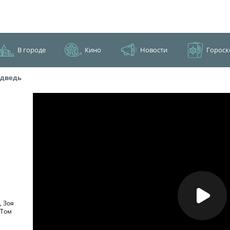
В городе
Кино
Новости
Гороск
едведь
, Зоя
 Том