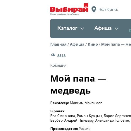
Челябинск
Места и события Челябинска
Каталог
Афиша
Главная
/
Афиша
/
Кино
/
Мой папа — м
8518
Комедия
Мой папа —
медведь
Режиссер:
Максим Максимов
В ролях:
Ева Смирнова, Роман Курцын, Борис Дергачев
Бербер, Андрей Пынзару, Александр Головин,
Производство:
Россия