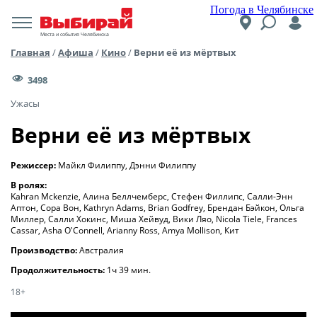
Погода в Челябинске
Места и события Челябинска
Главная
/
Афиша
/
Кино
/
Верни её из мёртвых
3498
Ужасы
Верни её из мёртвых
Режиссер:
Майкл Филиппу, Дэнни Филиппу
В ролях:
Kahran Mckenzie, Алина Беллчемберс, Стефен Филлипс, Салли-Энн
Аптон, Сора Вон, Kathryn Adams, Brian Godfrey, Брендан Бэйкон, Ольга
Миллер, Салли Хокинс, Миша Хейвуд, Вики Ляо, Nicola Tiele, Frances
Cassar, Asha O'Connell, Arianny Ross, Amya Mollison, Кит
Производство:
Австралия
Продолжительность:
1ч 39 мин.
18+