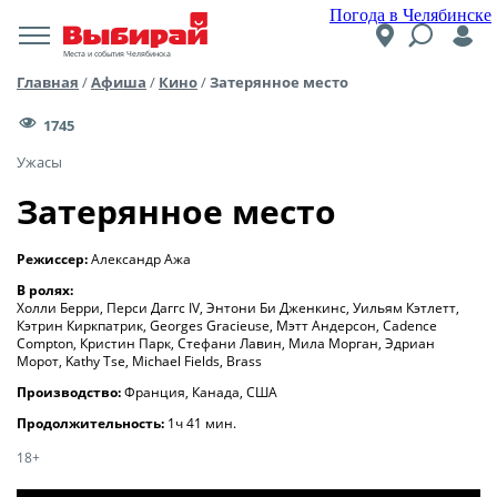
Погода в Челябинске
Места и события Челябинска
Главная
/
Афиша
/
Кино
/
Затерянное место
1745
Ужасы
Затерянное место
Режиссер:
Александр Ажа
В ролях:
Холли Берри, Перси Даггс IV, Энтони Би Дженкинс, Уильям Кэтлетт,
Кэтрин Киркпатрик, Georges Gracieuse, Мэтт Андерсон, Cadence
Compton, Кристин Парк, Стефани Лавин, Мила Морган, Эдриан
Морот, Kathy Tse, Michael Fields, Brass
Производство:
Франция, Канада, США
Продолжительность:
1ч 41 мин.
18+