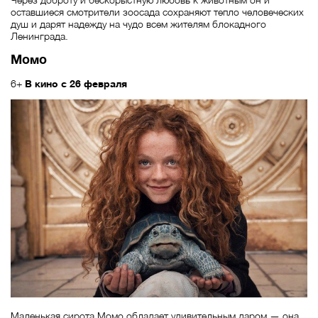
оставшиеся смотрители зоосада сохраняют тепло человеческих
душ и дарят надежду на чудо всем жителям блокадного
Ленинграда.
Момо
6+
В кино с 26 февраля
Маленькая сирота Момо обладает удивительным даром — она