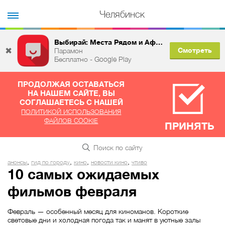
Челябинск
Выбирай: Места Рядом и Афиша
✖
Смотреть
Парамон
Бесплатно - Google Play
ПРОДОЛЖАЯ ОСТАВАТЬСЯ
НА НАШЕМ САЙТЕ, ВЫ
СОГЛАШАЕТЕСЬ С НАШЕЙ
ПОЛИТИКОЙ ИСПОЛЬЗОВАНИЯ
ФАЙЛОВ COOKIE
ПРИНЯТЬ
,
,
,
,
анонсы
гид по городу
кино
новости кино
чтиво
10 самых ожидаемых
фильмов февраля
Февраль — особенный месяц для киноманов. Короткие
световые дни и холодная погода так и манят в уютные залы