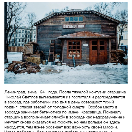
Ленинград, зима 1941 года. После тяжелой контузии старшина
Николай Светлов выписывается из госпиталя и распределяется
в зоосад, где работники изо дня в день совершают тихий
подвиг, спасая зверей от голодной смерти. Особое место в
зоосаде занимает бегемотиха по имени Красавица. Поначалу
старшина воспринимает службу в зоосаде как недоразумение и
мечтает снова оказаться на фронте, но чем дольше он здесь
находится, тем яснее осознает всю важность своей миссии.
Через доброту и бескорыстную любовь к животным он и