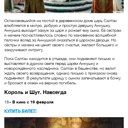
Остановившийся на постой в деревенском доме царь Салтан
влюбляется в милую, добрую и простую девушку Аннушку.
Аннушка выходит замуж за царя и рожает ему сына. Её сестрам
и мачехе посчастливилось словно по мановению волшебной
палочки вслед за Аннушкой оказаться в царском дворце. Но
сёстры и мачеха не ценят своего счастья, желают большего и
закручивают интригу.
Пока Салтан находится в отъезде, они подменяют письмо и
выставляют в дурном свете перед царём Аннушку и
новорождённого наследника. Салтан в бешенстве, но велит
ждать своего возвращения, однако письмо с приказом снова
подменяют. В результате царицу с сыном запечатывают в бочку
и бросают в океан на верную погибель.
Король и Шут. Навсегда
18+
В кино с 19 февраля
КУПИТЬ БИЛЕТ!