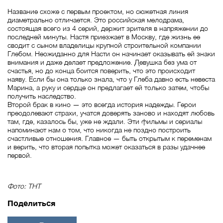
Название схоже с первым проектом, но сюжетная линия
диаметрально отличается. Это российская мелодрама,
состоящая всего из 4 серий, держит зрителя в напряжении до
последней минуты. Настя приезжает в Москву, где жизнь ее
сводит с сыном владелицы крупной строительной компании
Глебом. Неожиданно для Насти он начинает оказывать ей знаки
внимания и даже делает предложение. Девушка без ума от
счастья, но до конца боится поверить, что это происходит
наяву. Если бы она только знала, что у Глеба давно есть невеста
Марина, а руку и сердце он предлагает ей только затем, чтобы
получить наследство.
Второй брак в кино — это всегда история надежды. Герои
преодолевают страхи, учатся доверять заново и находят любовь
там, где, казалось бы, уже не ждали. Эти фильмы и сериалы
напоминают нам о том, что никогда не поздно построить
счастливые отношения. Главное — быть открытым к переменам
и верить, что вторая попытка может оказаться в разы удачнее
первой.
Фото: ТНТ
Поделиться