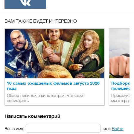
ВКонтакте
ВАМ ТАКЖЕ БУДЕТ ИНТЕРЕСНО
10 самых ожидаемых фильмов августа 2026
Подборка 
года
полицейск
Обзор новинок в кинотеатрах: что стоит
Присаживай
посмотреть
мы отправл
Написать комментарий
Ваше имя:
или
Войти