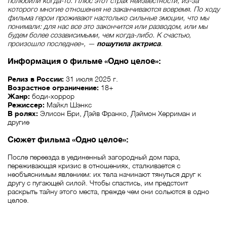
полюбили когда-то. Плюс этот страх неизвестности, из-за
которого многие отношения не заканчиваются вовремя. По ходу
фильма герои проживают настолько сильные эмоции, что мы
понимали: для нас все это закончится или разводом, или мы
будем более созависимыми, чем когда-либо. К счастью,
произошло последнее», —
пошутила актриса
.
Информация о фильме «Одно целое»:
Релиз в России:
31 июля 2025 г.
Возрастное ограничение:
18+
Жанр:
боди-хоррор
Режиссер:
Майкл Шэнкс
В ролях:
Элисон Бри, Дэйв Франко, Дэймон Херриман и
другие
Сюжет фильма «Одно целое»:
После переезда в уединенный загородный дом пара,
переживающая кризис в отношениях, сталкивается с
необъяснимым явлением: их тела начинают тянуться друг к
другу с пугающей силой. Чтобы спастись, им предстоит
раскрыть тайну этого места, прежде чем они сольются в одно
целое.