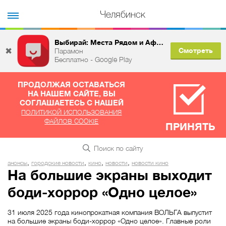
Челябинск
Выбирай: Места Рядом и Афиша
✖
Смотреть
Парамон
Бесплатно - Google Play
ПРОДОЛЖАЯ ОСТАВАТЬСЯ
НА НАШЕМ САЙТЕ, ВЫ
СОГЛАШАЕТЕСЬ С НАШЕЙ
ПОЛИТИКОЙ ИСПОЛЬЗОВАНИЯ
ФАЙЛОВ COOKIE
ПРИНЯТЬ
,
,
,
,
анонсы
городские новости
кино
новости
новости кино
На большие экраны выходит
боди-хоррор «Одно целое»
31 июля 2025 года кинопрокатная компания ВОЛЬГА выпустит
на большие экраны боди-хоррор «Одно целое». Главные роли