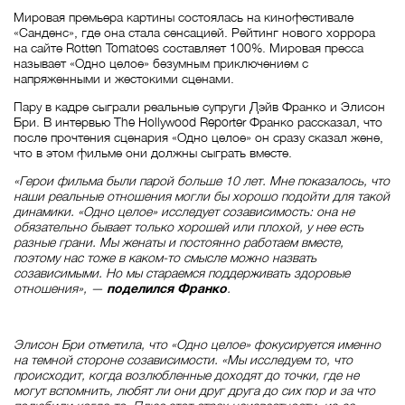
Мировая премьера картины состоялась на кинофестивале
«Санденс», где она стала сенсацией. Рейтинг нового хоррора
на сайте Rotten Tomatoes составляет 100%. Мировая пресса
называет «Одно целое» безумным приключением с
напряженными и жестокими сценами.
Пару в кадре сыграли реальные супруги Дэйв Франко и Элисон
Бри. В интервью The Hollywood Reporter Франко рассказал, что
после прочтения сценария «Одно целое» он сразу сказал жене,
что в этом фильме они должны сыграть вместе.
«Герои фильма были парой больше 10 лет. Мне показалось, что
наши реальные отношения могли бы хорошо подойти для такой
динамики. «Одно целое» исследует созависимость: она не
обязательно бывает только хорошей или плохой, у нее есть
разные грани. Мы женаты и постоянно работаем вместе,
поэтому нас тоже в каком-то смысле можно назвать
созависимыми. Но мы стараемся поддерживать здоровые
отношения», —
поделился Франко
.
Элисон Бри отметила, что «Одно целое» фокусируется именно
на темной стороне созависимости. «Мы исследуем то, что
происходит, когда возлюбленные доходят до точки, где не
могут вспомнить, любят ли они друг друга до сих пор и за что