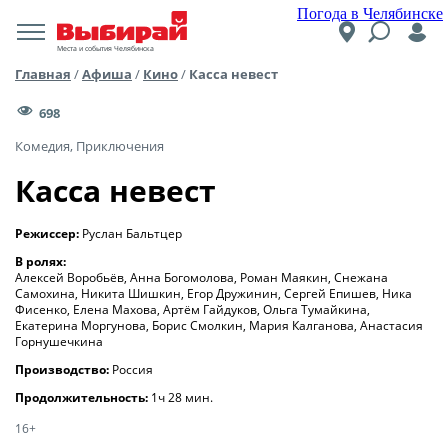
Погода в Челябинске
Места и события Челябинска
Главная
/
Афиша
/
Кино
/
Касса невест
698
Комедия, Приключения
Касса невест
Режиссер:
Руслан Бальтцер
В ролях:
Алексей Воробьёв, Анна Богомолова, Роман Маякин, Снежана
Самохина, Никита Шишкин, Егор Дружинин, Сергей Епишев, Ника
Фисенко, Елена Махова, Артём Гайдуков, Ольга Тумайкина,
Екатерина Моргунова, Борис Смолкин, Мария Калганова, Анастасия
Горнушечкина
Производство:
Россия
Продолжительность:
1ч 28 мин.
16+