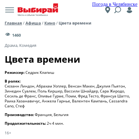
Погода в Челябинске
Места и события Челябинска
Главная
/
Афиша
/
Кино
/
Цвета времени
1460
Драма, Комедия
Цвета времени
Режиссер:
Седрик Клапиш
В ролях:
Сюзанн Линдон, Абрахам Уоплер, Венсан Макен, Джулия Пьятон,
Зинедин Суалем, Поль Киршер, Вассили Шнайдер, Сара Жиродо,
Сесиль де Франс, Оливье Гурме, Помм, Фред Тесто, Франсуа Шатто,
Раика Хазанавичус, Анжела Гарнье, Валентен Кампань, Cassandra
Cano, Стеф
Производство:
Франция, Бельгия
Продолжительность:
2ч 4 мин.
16+