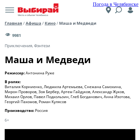
Погода в Челябинске
Места и события Челябинска
Главная
/
Афиша
/
Кино
/
Маша и Медведи
9981
Приключения, Фэнтези
Маша и Медведи
Режиссер:
Антонина Руже
В ролях:
Виталия Корниенко, Людмила Артемьева, Снежана Самохина,
Мирон Проворов, Зоя Бербер, Артем Гайдуков, Александр Жуков,
Михаил Орлов, Павел Подкользин, Глеб Богданович, Анна Изотова,
Георгий Пахомов, Роман Кулясов
Производство:
Россия
6+