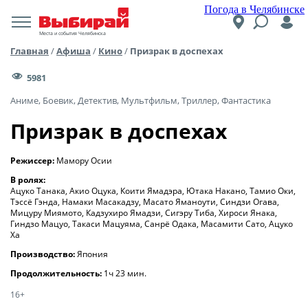
Погода в Челябинске
Места и события Челябинска
Главная
/
Афиша
/
Кино
/
Призрак в доспехах
5981
Аниме, Боевик, Детектив, Мультфильм, Триллер, Фантастика
Призрак в доспехах
Режиссер:
Мамору Осии
В ролях:
Ацуко Танака, Акио Оцука, Коити Ямадэра, Ютака Накано, Тамио Оки,
Тэссё Гэнда, Намаки Масакадзу, Масато Яманоути, Синдзи Огава,
Мицуру Миямото, Кадзухиро Ямадзи, Сигэру Тиба, Хироси Янака,
Гиндзо Мацуо, Такаси Мацуяма, Санрё Одака, Масамити Сато, Ацуко
Ха
Производство:
Япония
Продолжительность:
1ч 23 мин.
16+