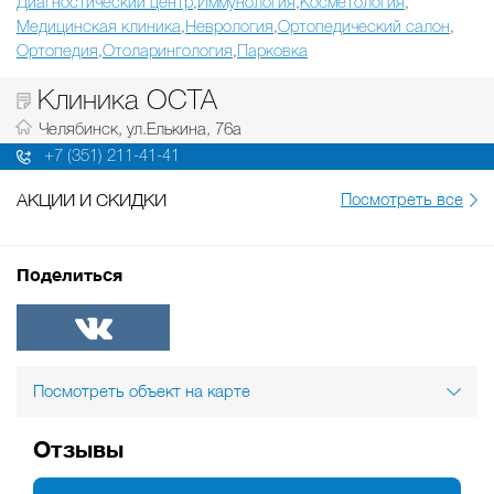
Диагностический центр
Иммунология
Косметология
,
,
,
Медицинская клиника
Неврология
Ортопедический салон
,
,
,
Ортопедия
Отоларингология
Парковка
,
,
Клиника ОСТА
Челябинск, ул.Елькина, 76а
+7 (351) 211-41-41
АКЦИИ И СКИДКИ
Посмотреть все
Поделиться
ВКонтакте
Посмотреть объект на карте
Отзывы