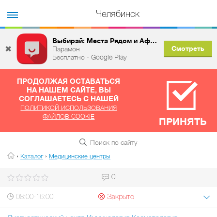
Челябинск
Выбирай: Места Рядом и Афиша
✖
Смотреть
Парамон
Бесплатно - Google Play
ПРОДОЛЖАЯ ОСТАВАТЬСЯ
НА НАШЕМ САЙТЕ, ВЫ
СОГЛАШАЕТЕСЬ С НАШЕЙ
ПОЛИТИКОЙ ИСПОЛЬЗОВАНИЯ
ФАЙЛОВ COOKIE
ПРИНЯТЬ
›
›
Каталог
Медицинские центры
0
08:00-16:00
Закрыто