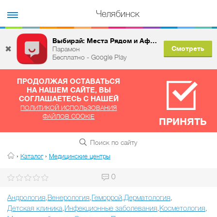
Челябинск
Выбирай: Места Рядом и Афиша
✖
Смотреть
Парамон
Бесплатно - Google Play
ПРОДОЛЖАЯ ОСТАВАТЬСЯ
НА НАШЕМ САЙТЕ, ВЫ
СОГЛАШАЕТЕСЬ С НАШЕЙ
ПОЛИТИКОЙ ИСПОЛЬЗОВАНИЯ
ФАЙЛОВ COOKIE
ПРИНЯТЬ
›
›
Каталог
Медицинские центры
0
Андрология
Венерология
Геморрой
Дерматология
,
,
,
,
Детская клиника
Инфекционные заболевания
Косметология
,
,
,