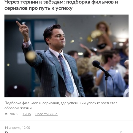
Через тернии к звёздам: подборка фильмов и
сериалов про путь к успеху
Подборка фильмов и сериалов, где успешный успех героев стал
образом жизни
70405
Кино
Новости кино
14 апреля, 12:00