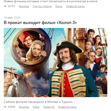
Новые фильмы которые стоит посмотреть в кинотеатре в июне
50762
Анонсы
Гид по городу
Кино
Новости кино
19 мая, 12:51
В прокат выходит фильм «Холоп 3»
Съёмки фильма проходили в Москве и Турции
55844
Анонсы
Кино
Новости
Новости кино