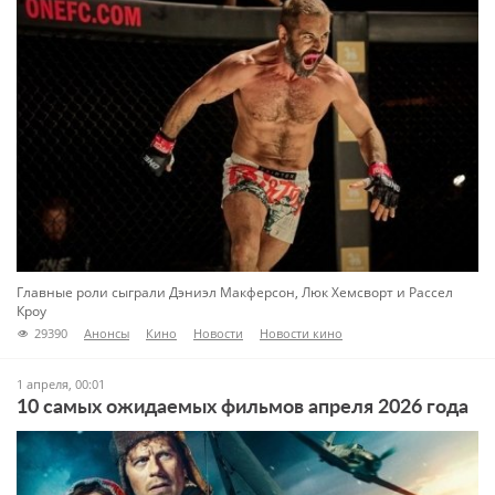
Главные роли сыграли Дэниэл Макферсон, Люк Хемсворт и Рассел
Кроу
29390
Анонсы
Кино
Новости
Новости кино
1 апреля, 00:01
10 самых ожидаемых фильмов апреля 2026 года