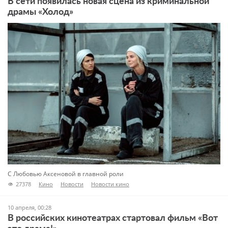
В сети появилась новая сцена из криминальной
драмы «Холод»
С Любовью Аксеновой в главной роли
27378
Кино
Новости
Новости кино
10 апреля, 00:28
В российских кинотеатрах стартовал фильм «Вот