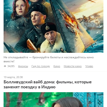
Не откладывайте — бронируйте билеты и наслаждайтесь кино
вместе!
34285
Анонсы
Гид по городу
Кино
Новости кино
Чтиво
19 марта, 20:38
Болливудский вайб дома: фильмы, которые
заменят поездку в Индию