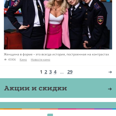
Женщина в форме – это всегда история, построенная на контрастах
45906
Кино
Новости кино
1
2
3
4
…
29
➜
Акции и скидки