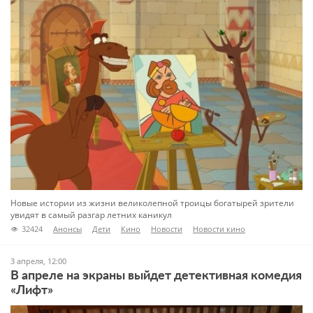
Новые истории из жизни великолепной троицы богатырей зрители
увидят в самый разгар летних каникул
32424
Анонсы
Дети
Кино
Новости
Новости кино
3 апреля, 12:00
В апреле на экраны выйдет детективная комедия
«Лифт»