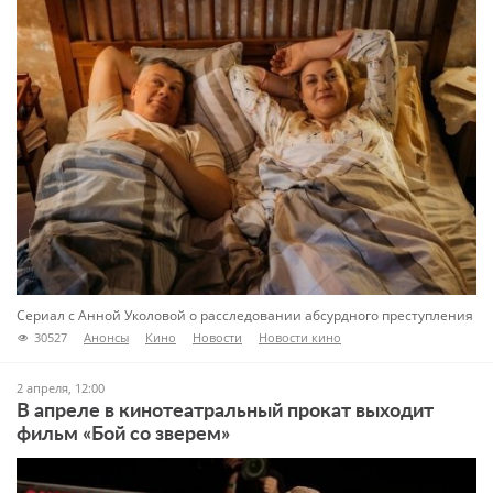
Сериал с Анной Уколовой о расследовании абсурдного преступления
30527
Анонсы
Кино
Новости
Новости кино
2 апреля, 12:00
В апреле в кинотеатральный прокат выходит
фильм «Бой со зверем»