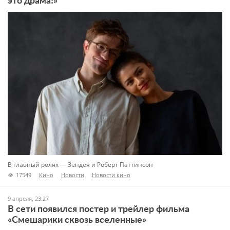
это драма!»
В главный ролях — Зендея и Роберт Паттинсон
17549
Кино
Новости
Новости кино
9 апреля, 23:27
В сети появился постер и трейлер фильма
«Смешарики сквозь вселенные»