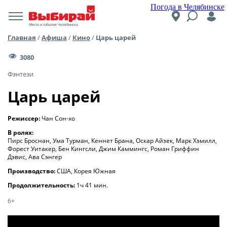
Погода в Челябинске
Места и события Челябинска
Главная
/
Афиша
/
Кино
/
Царь царей
3080
Фэнтези
Царь царей
Режиссер:
Чан Сон-хо
В ролях:
Пирс Броснан, Ума Турман, Кеннет Брана, Оскар Айзек, Марк Хэмилл,
Форест Уитакер, Бен Кингсли, Джим Каммингс, Роман Гриффин
Дэвис, Ава Сэнгер
Производство:
США, Корея Южная
Продолжительность:
1ч 41 мин.
6+