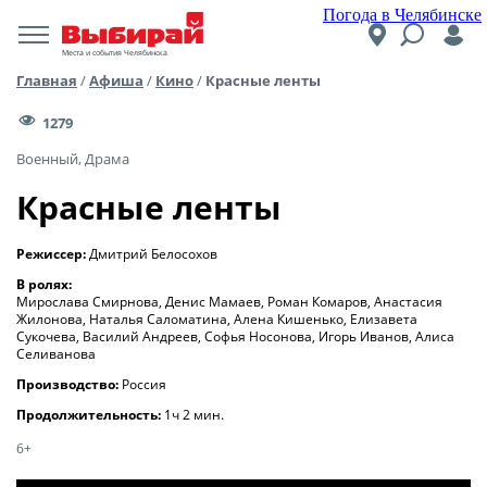
Погода в Челябинске
Места и события Челябинска
Главная
/
Афиша
/
Кино
/
Красные ленты
1279
Военный, Драма
Красные ленты
Режиссер:
Дмитрий Белосохов
В ролях:
Мирослава Смирнова, Денис Мамаев, Роман Комаров, Анастасия
Жилонова, Наталья Саломатина, Алена Кишенько, Елизавета
Сукочева, Василий Андреев, Софья Носонова, Игорь Иванов, Алиса
Селиванова
Производство:
Россия
Продолжительность:
1ч 2 мин.
6+