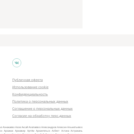
Публичная оферта
Использование cookie
Конфиденциальность
Политика о персональных данных
Соглашение о персональных данных
Согласие на обработку перс.данных
ыз
Азнакаево
Азов
Аксай
Алапаевск
Александров
Алексин
Альметьевск
ск
Арзамас
Армавир
Артём
Архангельск
Асбест
Астана
Астрахань