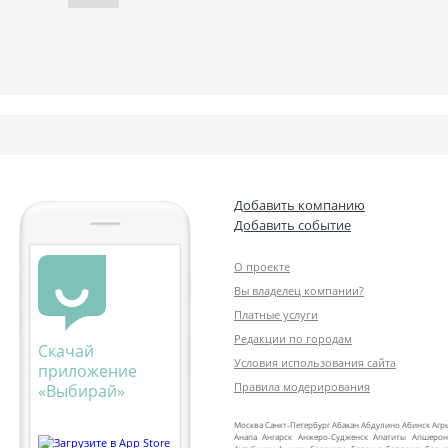
Добавить компанию
Добавить событие
О проекте
Вы владелец компании?
Платные услуги
Редакции по городам
Скачай
Условия использования сайта
приложение
Правила модерирования
«Выбирай»
Москва
Санкт‑Петербург
Абакан
Абдулино
Абинск
Агр
Анапа
Ангарск
Анжеро‑Судженск
Апатиты
Апшерон