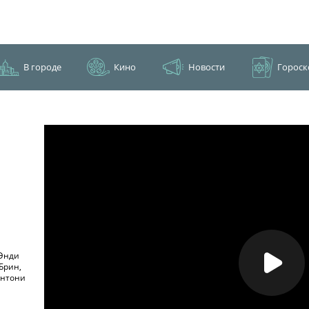
В городе
Кино
Новости
Гороск
 Энди
Брин,
Энтони