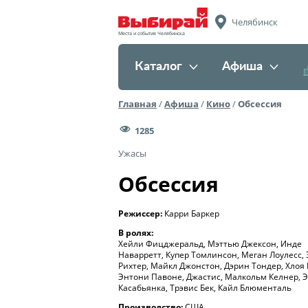
Челябинск
Места и события Челябинска
Каталог
Афиша
Главная
/
Афиша
/
Кино
/
Обсессия
1285
Ужасы
Обсессия
Режиссер:
Карри Баркер
В ролях:
Хейли Фицджеральд, Мэттью Джексон, Инде
Наварретт, Купер Томлинсон, Меган Лоулесс,
Рихтер, Майкл Джонстон, Дэрин Тондер, Хлоя 
Энтони Павоне, Джастис, Малкольм Келнер, 
Касабьянка, Трэвис Бек, Кайл Блюменталь
Производство:
США