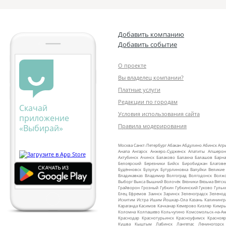
Добавить компанию
Добавить событие
О проекте
Вы владелец компании?
Платные услуги
Редакции по городам
Скачай
Условия использования сайта
приложение
Правила модерирования
«Выбирай»
Москва
Санкт‑Петербург
Абакан
Абдулино
Абинск
Агр
Анапа
Ангарск
Анжеро‑Судженск
Апатиты
Апшерон
Ахтубинск
Ачинск
Балаково
Балахна
Балашов
Барна
Белоярский
Березники
Бийск
Биробиджан
Благов
Будённовск
Бузулук
Бутурлиновка
Валуйки
Великие
Владикавказ
Владимир
Волгоград
Волгодонск
Волж
Выборг
Выкса
Вышний Волочёк
Вязники
Вязьма
Вятск
Грайворон
Грозный
Губкин
Губкинский
Гуково
Гульк
Елец
Ефремов
Заинск
Заринск
Зеленоградск
Зеленод
Искитим
Истра
Ишим
Йошкар‑Ола
Казань
Калинингр
Караганда
Касимов
Качканар
Кемерово
Кизляр
Кимр
Коломна
Колпашево
Кольчугино
Комсомольск‑на‑Ам
Краснодар
Краснотурьинск
Красноуфимск
Краснояр
Кушва
Кыштым
Лабинск
Лангепас
Лениногорск