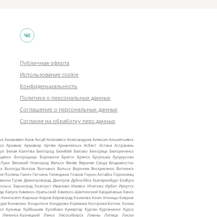
Публичная оферта
Использование cookie
Конфиденциальность
Политика о персональных данных
Соглашение о персональных данных
Согласие на обработку перс.данных
ыз
Азнакаево
Азов
Аксай
Алапаевск
Александров
Алексин
Альметьевск
ск
Арзамас
Армавир
Артём
Архангельск
Асбест
Астана
Астрахань
ул
Белая Калитва
Белгород
Белебей
Белово
Белорецк
Белореченск
ещенск
Богородицк
Боровичи
Братск
Брянск
Бугульма
Бугуруслан
 Луки
Великий Новгород
Вельск
Венёв
Верхняя Салда
Владивосток
ск
Вологда
Волхов
Волчанск
Вольск
Воронеж
Воскресенск
Воткинск
ие Поляны
Галич
Гатчина
Геленджик
Глазов
Горно‑Алтайск
Гороховец
евичи
Гусев
Димитровград
Дмитров
Дубна
Ейск
Екатеринбург
Елабуга
ольск
Зерноград
Златоуст
Иваново
Ижевск
Ипатово
Ирбит
Иркутск
ад
Калуга
Каменск‑Уральский
Каменск‑Шахтинский
Кандалакша
Канск
ы
Кингисепп
Кириши
Киров
Кировград
Климово
Клин
Клинцы
Ковров
уре
Конаково
Кондопога
Кондрово
Коряжма
Кострома
Котлас
Кохма
ск
Кузнецк
Куйбышев
Кулебаки
Кумертау
Курган
Курганинск
Курск
Ленинск‑Кузнецкий
Ленск
Лесосибирск
Ливны
Липецк
Лиски