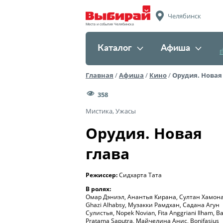
Челябинск
Места и события Челябинска
Каталог
Афиша
Главная
/
Афиша
/
Кино
/
Орудия. Новая
358
Мистика, Ужасы
Орудия. Новая
глава
Режиссер:
Сидхарта Тата
В ролях:
Омар Дэниэл, Анантья Кирана, Султан Хамон
Ghazi Alhabsy, Музакки Рамдхан, Садана Агун
Сулистья, Nopek Novian, Fita Anggriani Ilham, B
Pratama Saputra, Майчелина Анис, Bonifasius