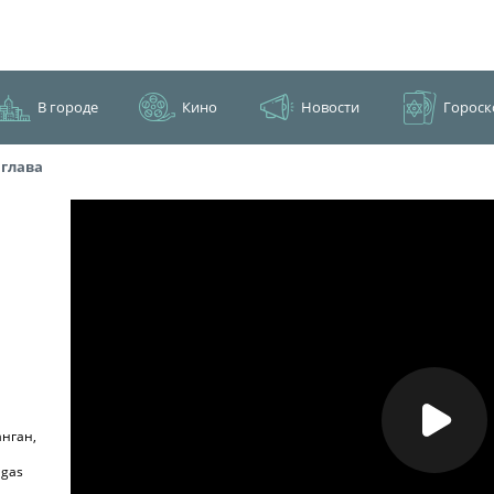
В городе
Кино
Новости
Гороск
 глава
анган,
agas