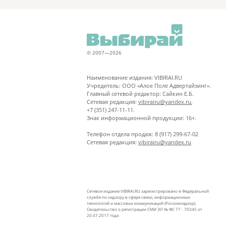
© 2007—2026
Наименование издания: VIBIRAI.RU
Учредитель: ООО «Алое Поле Адвертайзинг».
Главный сетевой редактор: Сайкин Е.Б.
Сетевая редакция:
vibirairu@yandex.ru
,
+7 (351) 247-11-11.
Знак информационной продукции: 16+.
Телефон отдела продаж: 8 (917) 299-67-02
Сетевая редакция:
vibirairu@yandex.ru
Сетевое издание VIBIRAI.RU зарегистрировано в Федеральной
службе по надзору в сфере связи, информационных
технологий и массовых коммуникаций (Роскомнадзор).
Свидетельство о регистрации СМИ ЭЛ № ФС 77 - 70345 от
20.07.2017 года