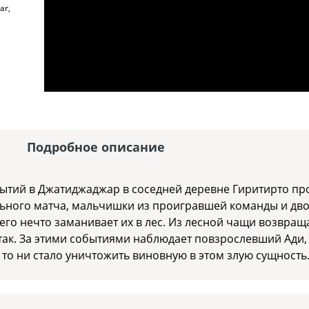
ar,
Подробное описание
бытий в Джатиджаджар в соседней деревне Гиритирто пр
льного матча, мальчишки из проигравшей команды и дво
его нечто заманивает их в лес. Из лесной чащи возвращ
е так. За этими событиями наблюдает повзрослевший Ади,
 то ни стало уничтожить виновную в этом злую сущность