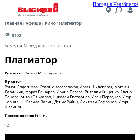
Погода в Челябинске
Места и события Челябинска
Главная
/
Афиша
/
Кино
/
Плагиатор
9102
Комедия, Мелодрама, Фантастика
Плагиатор
Режиссер:
Антон Мегердичев
В ролях:
Роман Евдокимов, Стася Милославская, Аглая Шиловская, Максим
Лагашкин, Марат Башаров, Ирина Пегова, Виталий Кищенко, Елена
Панова, Антон Эльдаров, Николай Евстафьев, Иван Породнов, Игорь
Чернявый, Кирилл Папин, Денис Рубин, Дмитрий Сафронов, Игорь
Филимон
Производство:
Россия
12+