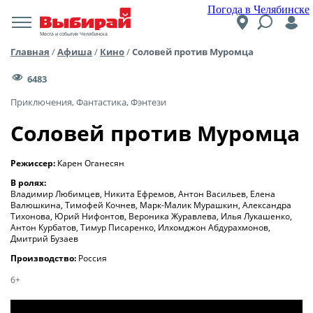
Погода в Челябинске
Места и события Челябинска
Главная
/
Афиша
/
Кино
/
Соловей против Муромца
6483
Приключения, Фантастика, Фэнтези
Соловей против Муромца
Режиссер:
Карен Оганесян
В ролях:
Владимир Любимцев, Никита Ефремов, Антон Васильев, Елена
Валюшкина, Тимофей Кочнев, Марк-Малик Мурашкин, Александра
Тихонова, Юрий Нифонтов, Вероника Журавлева, Илья Лукашенко,
Антон Курбатов, Тимур Писаренко, Илхомджон Абдурахмонов,
Дмитрий Бузаев
Производство:
Россия
6+