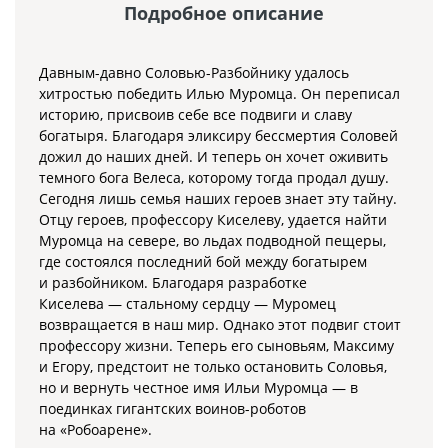
Подробное описание
Давным-давно Соловью-Разбойнику удалось
хитростью победить Илью Муромца. Он переписал
историю, присвоив себе все подвиги и славу
богатыря. Благодаря эликсиру бессмертия Соловей
дожил до наших дней. И теперь он хочет оживить
темного бога Велеса, которому тогда продал душу.
Сегодня лишь семья наших героев знает эту тайну.
Отцу героев, профессору Киселеву, удается найти
Муромца на севере, во льдах подводной пещеры,
где состоялся последний бой между богатырем
и разбойником. Благодаря разработке
Киселева — стальному сердцу — Муромец
возвращается в наш мир. Однако этот подвиг стоит
профессору жизни. Теперь его сыновьям, Максиму
и Егору, предстоит не только остановить Соловья,
но и вернуть честное имя Ильи Муромца — в
поединках гигантских воинов-роботов
на «Робоарене».