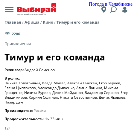
Погода в Челябинске
Места и события Челябинска
Главная
/
Афиша
/
Кино
/
Тимур и его команда
2206
Приключения
Тимур и его команда
Режиссер:
Андрей Семенов
В ролях:
Никита Кологривый, Влада Майвл, Алексей Онежен, Егор Бероев,
Елена Цыплакова, Александр Дьяченко, Алина Ланина, Михаил
Грищенко, Никита Буреев, Денис Майданов, Владимир Сериков, Егор
Владимиров, Кирилл Соляник, Никита Севостьянов, Денис Яковлев,
Назар Ден
Производство:
Россия
Продолжительность:
1ч 33 мин.
12+