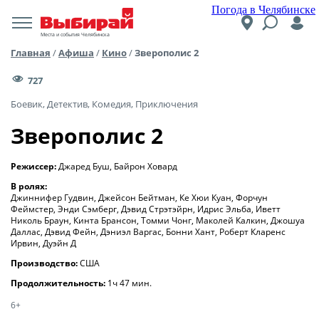
Погода в Челябинске
Места и события Челябинска
Главная
/
Афиша
/
Кино
/
Зверополис 2
727
Боевик, Детектив, Комедия, Приключения
Зверополис 2
Режиссер:
Джаред Буш, Байрон Ховард
В ролях:
Джиннифер Гудвин, Джейсон Бейтман, Ке Хюи Куан, Форчун
Феймстер, Энди Сэмберг, Дэвид Стрэтэйрн, Идрис Эльба, Иветт
Николь Браун, Кинта Брансон, Томми Чонг, Маколей Калкин, Джошуа
Даллас, Дэвид Фейн, Дэниэл Варгас, Бонни Хант, Роберт Кларенс
Ирвин, Дуэйн Д
Производство:
США
Продолжительность:
1ч 47 мин.
6+