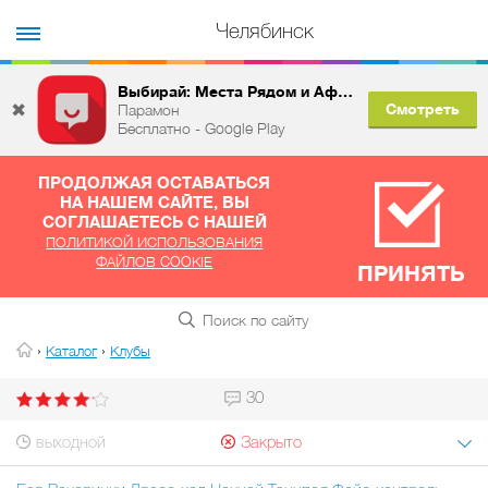
Челябинск
Выбирай: Места Рядом и Афиша
✖
Смотреть
Парамон
Бесплатно - Google Play
ПРОДОЛЖАЯ ОСТАВАТЬСЯ
НА НАШЕМ САЙТЕ, ВЫ
СОГЛАШАЕТЕСЬ С НАШЕЙ
ПОЛИТИКОЙ ИСПОЛЬЗОВАНИЯ
ФАЙЛОВ COOKIE
ПРИНЯТЬ
›
›
Каталог
Клубы
30
выходной
Закрыто