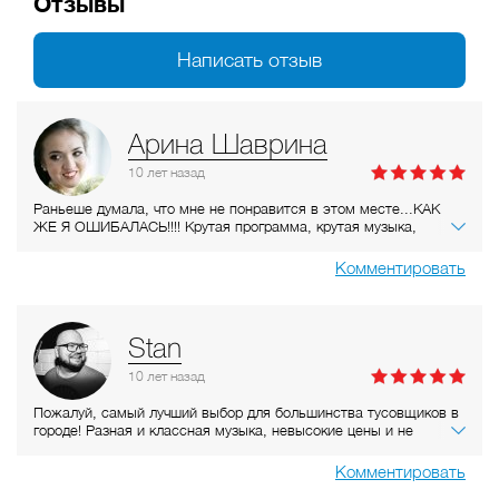
Отзывы
Написать отзыв
Арина Шаврина
10 лет
назад
Раньеше думала, что мне не понравится в этом месте...КАК
ЖЕ Я ОШИБАЛАСЬ!!!! Крутая программа, крутая музыка,
шикарный плюс - дешевый алкоголь!))) и персонал очень
приветливый) на входе спросили паспорт, прям комплимент :)))
Комментировать
Stan
10 лет
назад
Пожалуй, самый лучший выбор для большинства тусовщиков в
городе! Разная и классная музыка, невысокие цены и не
паленый алкоголь. Адекватный персонал и фейс контроль. Еще
и работает три дня в неделю - очень удобно! ;)
Комментировать