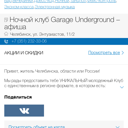
Бар
Вечеринки
Дресс-код
Ночной
Танцпол
Фейс-контроль
,
,
,
,
,
,
Эконом-класса
Электронная музыка
,
Ночной клуб Garage Underground –
афиша
Челябинск, ул. Энтузиастов, 11/2
+7 (351) 232-33-06
АКЦИИ И СКИДКИ
Посмотреть все
Привет, житель Челябинска, области или России!
Мы рады предоставить тебе УНИКАЛЬНЫЙ молодежный Клуб
с единственным в регионе формате, в котором есть:
1) три танцпола,
Поделиться
2) классная танцевальная музыка на каждом танцполе,
3) хороший фэйсконтроль и адекватная охрана,
4) лучшие цены на кухню и бар,
5) полноценная игровая зона,
ВКонтакте
6) крытая тёплая курилка,
Посмотреть объект на карте
И, самое главное - неповторимая атмосфера и море