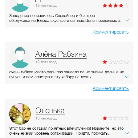
13 лет
назад
Заведение понравилось.Спокойное и быстрое
обслуживание.Блюда вкусные и сытные.Цены приемлемые.
Комментировать
Алёна Рабзина
13 лет
назад
очень гиблое место,один раз занесло по не знайке,дольше не
сунусь.и вам советую в эту хебару не лезть
Комментировать
Оленька
13 лет
назад
Этот бар не оставил приятных впечатлений! Извините, но это
очень низкий уровень организации. Придти, побухать,
подраться, посмотреть на тех кто подрался после драки -