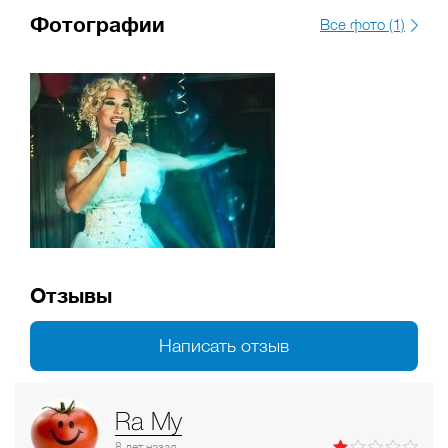
кухни.
Фотографии
Все фото (1)
Любителей уединенного отдыха ждет специальная VIP-зона,
идеально подходящая для романтических встреч, деловых
переговоров или посиделок в узком кругу близких друзей.
Отзывы
Написать отзыв
Ra My
8 лет
назад