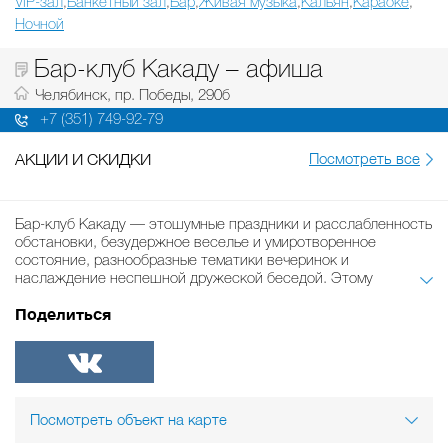
VIP-зал
Банкетный зал
Бар
Живая музыка
Кальян
Караоке
,
,
,
,
,
,
Ночной
Бар-клуб Какаду – афиша
Челябинск, пр. Победы, 290б
+7 (351) 749-92-79
АКЦИИ И СКИДКИ
Посмотреть все
Бар-клуб Какаду — этошумные праздники и расслабленность
обстановки, безудержное веселье и умиротворенное
состояние, разнообразные тематики вечеринок и
наслаждение неспешной дружеской беседой. Этому
способствуют три отдельных зала, рассчитанные,
Поделиться
соответственно, на 90, 15 и 4 посадочных мест.
Заслуживает упоминания не только музыкальное, но и
гастрономическое меню клуба. Далеко не в каждом
развлекательном заведении города можно найти столь
ВКонтакте
представительное меню, включающее в себя блюда
Посмотреть объект на карте
итальянской, среднеевропейской, русской и азиатской
кухни! Причем, как доступные, так и произведения высокой