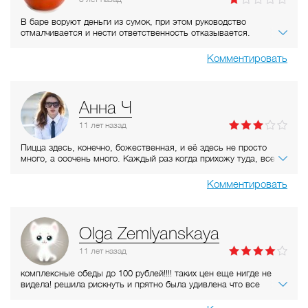
В баре воруют деньги из сумок, при этом руководство
отмалчивается и нести ответственность отказывается.
Видеозаписи предоставлять не хотят. Нужно сразу вызывать
полицию, иначе на уступки не идут.
Комментировать
Анна Ч
11 лет
назад
Пицца здесь, конечно, божественная, и её здесь не просто
много, а ооочень много. Каждый раз когда прихожу туда, все
время заказываю новую пиццу. Из всех пицц, которых я там
попробовала понравилась только маргарита и фирменная.
Комментировать
Стоимость пиццы- как и везде, цена начинается от 250 рублей
и выше, зависит от начинки, размера и т.д.Очень неплохое
местечко, стоит побывать там.
Olga Zemlyanskaya
11 лет
назад
комплексные обеды до 100 рублей!!!! таких цен еще нигде не
видела! решила рискнуть и прятно была удивлена что все
достаточно вкусное! но была только один раз во время
отпуска... жаль , что не рядом с работой находится