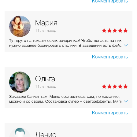
Комментировать
Мария
11 лет
назад
Тут круто на тематических вечеринках! Чтобы попасть на них,
нужно заранее бронировать столики! В заведении есть фейс-
контроль, это большой плюс, т.к. люди тут нормальные, все
адекватные)) По кухне-вкусно, немного дороговато, за вечер
Комментировать
нужно брать минимум 1000 на человека.
Ольга
11 лет
назад
Заказали банкет там! Меню составляешь сам, по желанию,
можно и со своим. Обстановка супер + светоэффекты. Мягкие
диванчики. Интересный ведущий. Цены приемлимые. Вообщем
ждем 12 сентября. Пока все нравится. Ах забыла, охраняемая
Комментировать
парковка еще :)
Денис