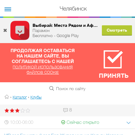
Челябинск
Выбирай: Места Рядом и Афиша
✖
Смотреть
Парамон
Бесплатно - Google Play
ПРОДОЛЖАЯ ОСТАВАТЬСЯ
НА НАШЕМ САЙТЕ, ВЫ
СОГЛАШАЕТЕСЬ С НАШЕЙ
ПОЛИТИКОЙ ИСПОЛЬЗОВАНИЯ
ФАЙЛОВ COOKIE
ПРИНЯТЬ
›
›
Каталог
Клубы
8
10:00-06:00
Сейчас открыто