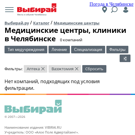
Погода в Челябинске
Места и события Челябинска
/
/
Выбирай.ру
Каталог
Медицинские центры
Медицинские центры, клиники
в Челябинске
​0 компаний
Тип медучреждения
Лечение
Специализация
Фильтры
Фильтры:
Аптека
Вазэктомия
Сбросить
×
×
Нет компаний, подходящих под условия
фильтрации.
© 2007—2026
Наименование издания: VIBIRAI.RU
Учредитель: ООО «Алое Поле Адвертайзинг».