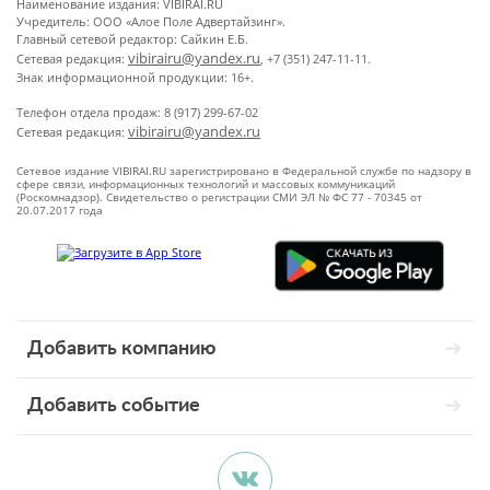
Наименование издания: VIBIRAI.RU
Учредитель: ООО «Алое Поле Адвертайзинг».
Главный сетевой редактор: Сайкин Е.Б.
vibirairu@yandex.ru
Сетевая редакция:
, +7 (351) 247-11-11.
Знак информационной продукции: 16+.
Телефон отдела продаж: 8 (917) 299-67-02
vibirairu@yandex.ru
Сетевая редакция:
Сетевое издание VIBIRAI.RU зарегистрировано в Федеральной службе по надзору в
сфере связи, информационных технологий и массовых коммуникаций
(Роскомнадзор). Свидетельство о регистрации СМИ ЭЛ № ФС 77 - 70345 от
20.07.2017 года
Добавить компанию
Добавить событие