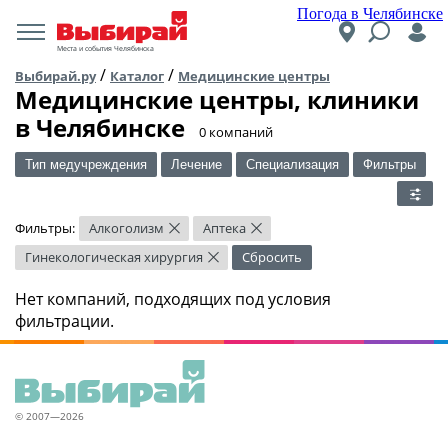
Погода в Челябинске
Места и события Челябинска
/
/
Выбирай.ру
Каталог
Медицинские центры
Медицинские центры, клиники
в Челябинске
​0 компаний
Тип медучреждения
Лечение
Специализация
Фильтры
Фильтры:
Алкоголизм
Аптека
×
×
Гинекологическая хирургия
Сбросить
×
Нет компаний, подходящих под условия
фильтрации.
© 2007—2026