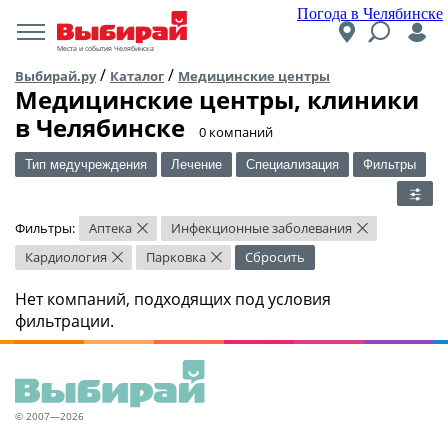
Погода в Челябинске
Места и события Челябинска
/
/
Выбирай.ру
Каталог
Медицинские центры
Медицинские центры, клиники
в Челябинске
​0 компаний
Тип медучреждения
Лечение
Специализация
Фильтры
Фильтры:
Аптека
Инфекционные заболевания
×
×
Кардиология
Парковка
Сбросить
×
×
Нет компаний, подходящих под условия
фильтрации.
© 2007—2026