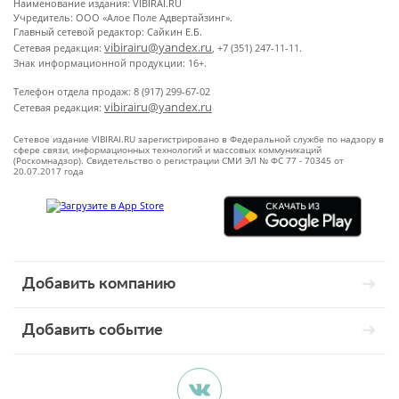
Наименование издания: VIBIRAI.RU
Учредитель: ООО «Алое Поле Адвертайзинг».
Главный сетевой редактор: Сайкин Е.Б.
vibirairu@yandex.ru
Сетевая редакция:
, +7 (351) 247-11-11.
Знак информационной продукции: 16+.
Телефон отдела продаж: 8 (917) 299-67-02
vibirairu@yandex.ru
Сетевая редакция:
Сетевое издание VIBIRAI.RU зарегистрировано в Федеральной службе по надзору в
сфере связи, информационных технологий и массовых коммуникаций
(Роскомнадзор). Свидетельство о регистрации СМИ ЭЛ № ФС 77 - 70345 от
20.07.2017 года
Добавить компанию
Добавить событие