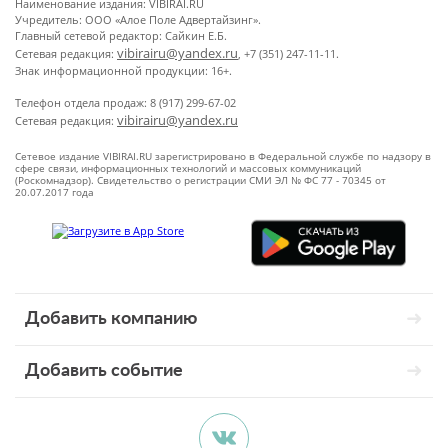
Наименование издания: VIBIRAI.RU
Учредитель: ООО «Алое Поле Адвертайзинг».
Главный сетевой редактор: Сайкин Е.Б.
vibirairu@yandex.ru
Сетевая редакция:
, +7 (351) 247-11-11.
Знак информационной продукции: 16+.
Телефон отдела продаж: 8 (917) 299-67-02
vibirairu@yandex.ru
Сетевая редакция:
Сетевое издание VIBIRAI.RU зарегистрировано в Федеральной службе по надзору в
сфере связи, информационных технологий и массовых коммуникаций
(Роскомнадзор). Свидетельство о регистрации СМИ ЭЛ № ФС 77 - 70345 от
20.07.2017 года
Добавить компанию
Добавить событие