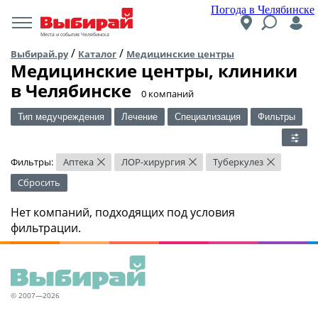
Погода в Челябинске
Места и события Челябинска
/
/
Выбирай.ру
Каталог
Медицинские центры
Медицинские центры, клиники
в Челябинске
​0 компаний
Тип медучреждения
Лечение
Специализация
Фильтры
Фильтры:
Аптека
ЛОР-хирургия
Туберкулез
×
×
×
Сбросить
Нет компаний, подходящих под условия
фильтрации.
© 2007—2026