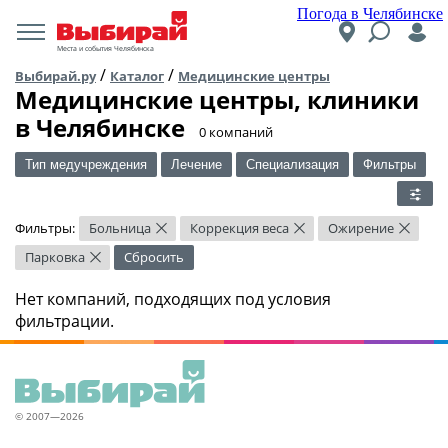
Погода в Челябинске
Места и события Челябинска
/
/
Выбирай.ру
Каталог
Медицинские центры
Медицинские центры, клиники
в Челябинске
​0 компаний
Тип медучреждения
Лечение
Специализация
Фильтры
Фильтры:
Больница
Коррекция веса
Ожирение
×
×
×
Парковка
Сбросить
×
Нет компаний, подходящих под условия
фильтрации.
© 2007—2026