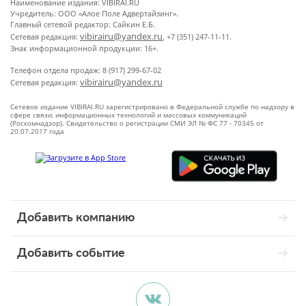
Наименование издания: VIBIRAI.RU
Учредитель: ООО «Алое Поле Адвертайзинг».
Главный сетевой редактор: Сайкин Е.Б.
vibirairu@yandex.ru
Сетевая редакция:
, +7 (351) 247-11-11.
Знак информационной продукции: 16+.
Телефон отдела продаж: 8 (917) 299-67-02
vibirairu@yandex.ru
Сетевая редакция:
Сетевое издание VIBIRAI.RU зарегистрировано в Федеральной службе по надзору в
сфере связи, информационных технологий и массовых коммуникаций
(Роскомнадзор). Свидетельство о регистрации СМИ ЭЛ № ФС 77 - 70345 от
20.07.2017 года
Добавить компанию
Добавить событие