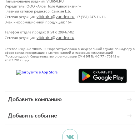
Наименование издания: VIBIRAI.RU
Учредитель: ООО «Алое Поле Адвертайзинг».
Главный сетевой редактор: Сайкин Е.Б.
vibirairu@yandex.ru
Сетевая редакция:
, +7 (351) 247-11-11.
Знак информационной продукции: 16+.
Телефон отдела продаж: 8 (917) 299-67-02
vibirairu@yandex.ru
Сетевая редакция:
Сетевое издание VIBIRAI.RU зарегистрировано в Федеральной службе по надзору в
сфере связи, информационных технологий и массовых коммуникаций
(Роскомнадзор). Свидетельство о регистрации СМИ ЭЛ № ФС 77 - 70345 от
20.07.2017 года
Добавить компанию
Добавить событие