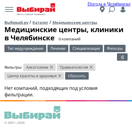
Погода в Челябинске
Места и события Челябинска
/
/
Выбирай.ру
Каталог
Медицинские центры
Медицинские центры, клиники
в Челябинске
​0 компаний
Тип медучреждения
Лечение
Специализация
Фильтры
Фильтры:
Алкоголизм
Травматология
×
×
Центр красоты и здоровья
Сбросить
×
Нет компаний, подходящих под условия
фильтрации.
© 2007—2026