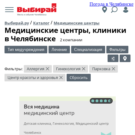
Погода в Челябинске
Места и события Челябинска
/
/
Выбирай.ру
Каталог
Медицинские центры
Медицинские центры, клиники
в Челябинске
​2 компании
Тип медучреждения
Лечение
Специализация
Фильтры
Фильтры:
Аллергия
Гинекология
Парковка
×
×
×
Центр красоты и здоровья
Сбросить
×
Вся медицина
медицинский центр
Детская клиника, Гинекология, Медицинский центр
Челябинск