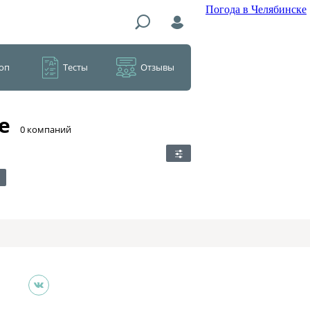
Погода в Челябинске
оп
Тесты
Отзывы
е
​0 компаний