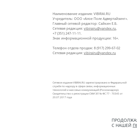
Наименование издания: VIBIRAI.RU
Учредитель: ООО «Алое Поле Адвертайзинг».
Главный сетевой редактор: Сайкин Е.Б.
Сетевая редакция:
vibirairu@yandex.ru
,
+7 (351) 247-11-11.
Знак информационной продукции: 16+.
Телефон отдела продаж: 8 (917) 299-67-02
Сетевая редакция:
vibirairu@yandex.ru
Сетевое издание VIBIRAI.RU зарегистрировано в Федеральной
службе по надзору в сфере связи, информационных
технологий и массовых коммуникаций (Роскомнадзор).
Свидетельство о регистрации СМИ ЭЛ № ФС 77 - 70345 от
20.07.2017 года
ПРОДОЛЖАЯ
С НАШЕЙ
П