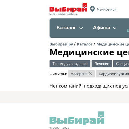
Челябинск
Места и события Челябинска
Каталог
Афиша
/
/
Выбирай.ру
Каталог
Медицинские ц
Медицинские це
Тип медучреждения
Лечение
Специа
Фильтры:
Аллергия
Кардиохирургия
×
Нет компаний, подходящих под ус
© 2007—2026