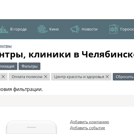
В городе
Кино
Новости
Гороск
ентры
нтры, клиники в Челябинск
лизация
Фильтры
Оплата полисом
Центр красоты и здоровья
Сбросить
×
×
×
ловия фильтрации.
Добавить компанию
Добавить событие