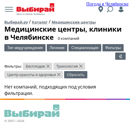
Погода в Челябинске
Места и события Челябинска
/
/
Выбирай.ру
Каталог
Медицинские центры
Медицинские центры, клиники
в Челябинске
​0 компаний
Тип медучреждения
Лечение
Специализация
Фильтры
Фильтры:
Бесплодие
Трихология
×
×
Центр красоты и здоровья
Сбросить
×
Нет компаний, подходящих под условия
фильтрации.
© 2007—2026