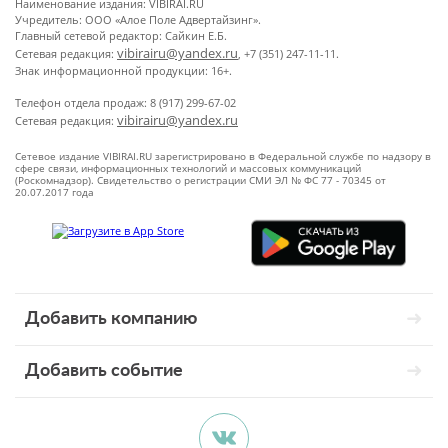
Наименование издания: VIBIRAI.RU
Учредитель: ООО «Алое Поле Адвертайзинг».
Главный сетевой редактор: Сайкин Е.Б.
vibirairu@yandex.ru
Сетевая редакция:
, +7 (351) 247-11-11.
Знак информационной продукции: 16+.
Телефон отдела продаж: 8 (917) 299-67-02
vibirairu@yandex.ru
Сетевая редакция:
Сетевое издание VIBIRAI.RU зарегистрировано в Федеральной службе по надзору в
сфере связи, информационных технологий и массовых коммуникаций
(Роскомнадзор). Свидетельство о регистрации СМИ ЭЛ № ФС 77 - 70345 от
20.07.2017 года
Добавить компанию
Добавить событие