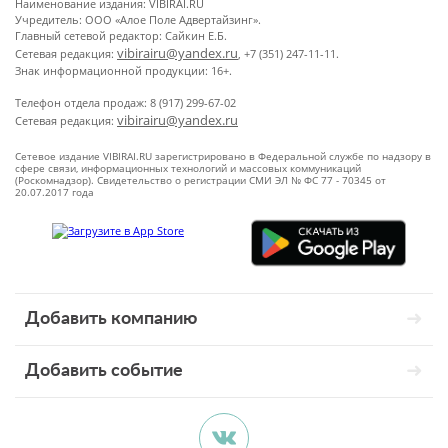
Наименование издания: VIBIRAI.RU
Учредитель: ООО «Алое Поле Адвертайзинг».
Главный сетевой редактор: Сайкин Е.Б.
vibirairu@yandex.ru
Сетевая редакция:
, +7 (351) 247-11-11.
Знак информационной продукции: 16+.
Телефон отдела продаж: 8 (917) 299-67-02
vibirairu@yandex.ru
Сетевая редакция:
Сетевое издание VIBIRAI.RU зарегистрировано в Федеральной службе по надзору в
сфере связи, информационных технологий и массовых коммуникаций
(Роскомнадзор). Свидетельство о регистрации СМИ ЭЛ № ФС 77 - 70345 от
20.07.2017 года
Добавить компанию
Добавить событие