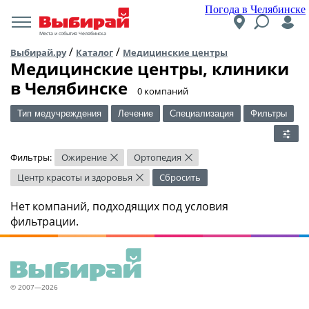
Погода в Челябинске
Места и события Челябинска
/
/
Выбирай.ру
Каталог
Медицинские центры
Медицинские центры, клиники
в Челябинске
​0 компаний
Тип медучреждения
Лечение
Специализация
Фильтры
Фильтры:
Ожирение
Ортопедия
×
×
Центр красоты и здоровья
Сбросить
×
Нет компаний, подходящих под условия
фильтрации.
© 2007—2026