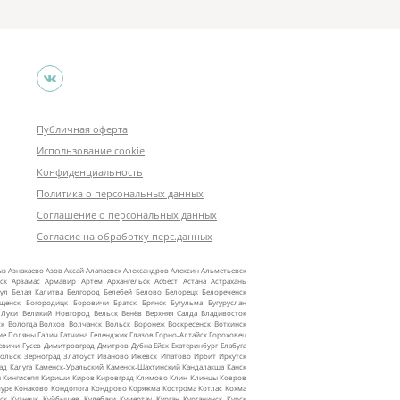
Публичная оферта
Использование cookie
Конфиденциальность
Политика о персональных данных
Соглашение о персональных данных
Согласие на обработку перс.данных
ыз
Азнакаево
Азов
Аксай
Алапаевск
Александров
Алексин
Альметьевск
ск
Арзамас
Армавир
Артём
Архангельск
Асбест
Астана
Астрахань
ул
Белая Калитва
Белгород
Белебей
Белово
Белорецк
Белореченск
ещенск
Богородицк
Боровичи
Братск
Брянск
Бугульма
Бугуруслан
 Луки
Великий Новгород
Вельск
Венёв
Верхняя Салда
Владивосток
ск
Вологда
Волхов
Волчанск
Вольск
Воронеж
Воскресенск
Воткинск
ие Поляны
Галич
Гатчина
Геленджик
Глазов
Горно‑Алтайск
Гороховец
евичи
Гусев
Димитровград
Дмитров
Дубна
Ейск
Екатеринбург
Елабуга
ольск
Зерноград
Златоуст
Иваново
Ижевск
Ипатово
Ирбит
Иркутск
ад
Калуга
Каменск‑Уральский
Каменск‑Шахтинский
Кандалакша
Канск
ы
Кингисепп
Кириши
Киров
Кировград
Климово
Клин
Клинцы
Ковров
уре
Конаково
Кондопога
Кондрово
Коряжма
Кострома
Котлас
Кохма
ск
Кузнецк
Куйбышев
Кулебаки
Кумертау
Курган
Курганинск
Курск