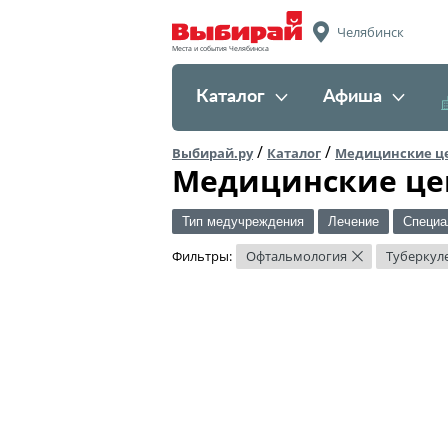
Челябинск
Места и события Челябинска
Каталог
Афиша
/
/
Выбирай.ру
Каталог
Медицинские ц
Медицинские це
Тип медучреждения
Лечение
Специа
Фильтры:
Офтальмология
Туберкул
×