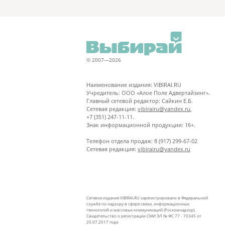
© 2007—2026
Наименование издания: VIBIRAI.RU
Учредитель: ООО «Алое Поле Адвертайзинг».
Главный сетевой редактор: Сайкин Е.Б.
Сетевая редакция:
vibirairu@yandex.ru
,
+7 (351) 247-11-11.
Знак информационной продукции: 16+.
Телефон отдела продаж: 8 (917) 299-67-02
Сетевая редакция:
vibirairu@yandex.ru
Сетевое издание VIBIRAI.RU зарегистрировано в Федеральной
службе по надзору в сфере связи, информационных
технологий и массовых коммуникаций (Роскомнадзор).
Свидетельство о регистрации СМИ ЭЛ № ФС 77 - 70345 от
20.07.2017 года