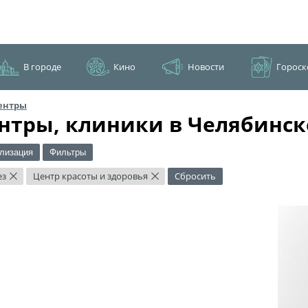
В городе
Кино
Новости
Гороск
ентры
нтры, клиники в Челябинск
лизация
Фильтры
ез
Центр красоты и здоровья
Сбросить
×
×