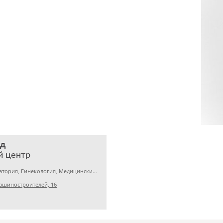
ед
й центр
Медицинская лаборатория, Гинекология, Медицинский центр
ашиностроителей, 16