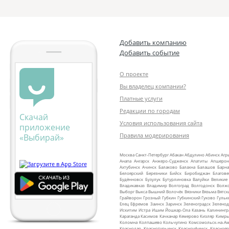
Добавить компанию
Добавить событие
О проекте
Вы владелец компании?
Платные услуги
Редакции по городам
Скачай
Условия использования сайта
приложение
Правила модерирования
«Выбирай»
Москва
Санкт‑Петербург
Абакан
Абдулино
Абинск
Агр
Анапа
Ангарск
Анжеро‑Судженск
Апатиты
Апшерон
Ахтубинск
Ачинск
Балаково
Балахна
Балашов
Барна
Белоярский
Березники
Бийск
Биробиджан
Благов
Будённовск
Бузулук
Бутурлиновка
Валуйки
Великие
Владикавказ
Владимир
Волгоград
Волгодонск
Волж
Выборг
Выкса
Вышний Волочёк
Вязники
Вязьма
Вятск
Грайворон
Грозный
Губкин
Губкинский
Гуково
Гульк
Елец
Ефремов
Заинск
Заринск
Зеленоградск
Зеленод
Искитим
Истра
Ишим
Йошкар‑Ола
Казань
Калинингр
Караганда
Касимов
Качканар
Кемерово
Кизляр
Кимр
Коломна
Колпашево
Кольчугино
Комсомольск‑на‑Ам
Краснодар
Краснотурьинск
Красноуфимск
Краснояр