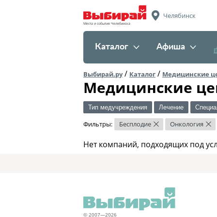
Челябинск
Места и события Челябинска
Каталог
Афиша
/
/
Выбирай.ру
Каталог
Медицинские ц
Медицинские це
Тип медучреждения
Лечение
Специа
Фильтры:
Бесплодие
Онкология
×
×
Нет компаний, подходящих под ус
© 2007—2026