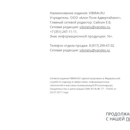
Наименование издания: VIBIRAI.RU
Учредитель: ООО «Алое Поле Адвертайзинг».
Главный сетевой редактор: Сайкин Е.Б.
Сетевая редакция:
vibirairu@yandex.ru
,
+7 (351) 247-11-11.
Знак информационной продукции: 16+.
Телефон отдела продаж: 8 (917) 299-67-02
Сетевая редакция:
vibirairu@yandex.ru
Сетевое издание VIBIRAI.RU зарегистрировано в Федеральной
службе по надзору в сфере связи, информационных
технологий и массовых коммуникаций (Роскомнадзор).
Свидетельство о регистрации СМИ ЭЛ № ФС 77 - 70345 от
20.07.2017 года
ПРОДОЛЖАЯ
С НАШЕЙ
П