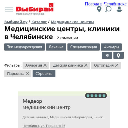
Погода в Челябинске
Места и события Челябинска
/
/
Выбирай.ру
Каталог
Медицинские центры
Медицинские центры, клиники
в Челябинске
​2 компании
Тип медучреждения
Лечение
Специализация
Фильтры
Фильтры:
Аллергия
Детская клиника
Ортопедия
×
×
×
Парковка
Сбросить
×
Медеор
медицинский центр
Детская клиника, Медицинская лаборатория, Гинекология
Челябинск, ул. Горького 16