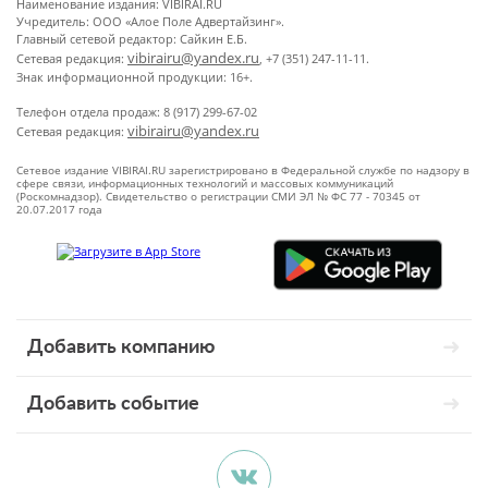
Наименование издания: VIBIRAI.RU
Учредитель: ООО «Алое Поле Адвертайзинг».
Главный сетевой редактор: Сайкин Е.Б.
vibirairu@yandex.ru
Сетевая редакция:
, +7 (351) 247-11-11.
Знак информационной продукции: 16+.
Телефон отдела продаж: 8 (917) 299-67-02
vibirairu@yandex.ru
Сетевая редакция:
Сетевое издание VIBIRAI.RU зарегистрировано в Федеральной службе по надзору в
сфере связи, информационных технологий и массовых коммуникаций
(Роскомнадзор). Свидетельство о регистрации СМИ ЭЛ № ФС 77 - 70345 от
20.07.2017 года
Добавить компанию
Добавить событие