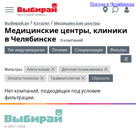
Погода в Челябинске
Места и события Челябинска
/
/
Выбирай.ру
Каталог
Медицинские центры
Медицинские центры, клиники
в Челябинске
​0 компаний
Тип медучреждения
Лечение
Специализация
Фильтры
Фильтры:
Алкоголизм
Детская поликлиника
×
×
Оплата полисом
Травматология
Сбросить
×
×
Нет компаний, подходящих под условия
фильтрации.
© 2007—2026