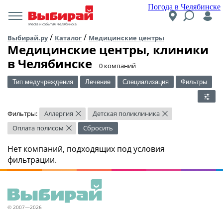
Погода в Челябинске
Места и события Челябинска
/
/
Выбирай.ру
Каталог
Медицинские центры
Медицинские центры, клиники
в Челябинске
​0 компаний
Тип медучреждения
Лечение
Специализация
Фильтры
Фильтры:
Аллергия
Детская поликлиника
×
×
Оплата полисом
Сбросить
×
Нет компаний, подходящих под условия
фильтрации.
© 2007—2026