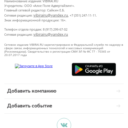
Наименование издания: VIBIRAI.RU
Учредитель: ООО «Алое Поле Адвертайзинг».
Главный сетевой редактор: Сайкин Е.Б.
vibirairu@yandex.ru
Сетевая редакция:
, +7 (351) 247-11-11.
Знак информационной продукции: 16+.
Телефон отдела продаж: 8 (917) 299-67-02
vibirairu@yandex.ru
Сетевая редакция:
Сетевое издание VIBIRAI.RU зарегистрировано в Федеральной службе по надзору в
сфере связи, информационных технологий и массовых коммуникаций
(Роскомнадзор). Свидетельство о регистрации СМИ ЭЛ № ФС 77 - 70345 от
20.07.2017 года
Добавить компанию
Добавить событие