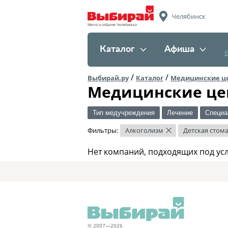
Челябинск
Места и события Челябинска
Каталог
Афиша
/
/
Выбирай.ру
Каталог
Медицинские ц
Медицинские це
Тип медучреждения
Лечение
Специа
Фильтры:
Алкоголизм
Детская стом
×
Нет компаний, подходящих под ус
© 2007—2026