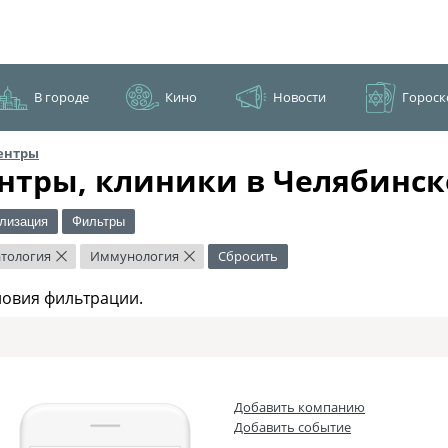
В городе
Кино
Новости
Гороск
ентры
нтры, клиники в Челябинск
лизация
Фильтры
атология
Иммунология
Сбросить
×
×
ловия фильтрации.
Добавить компанию
Добавить событие