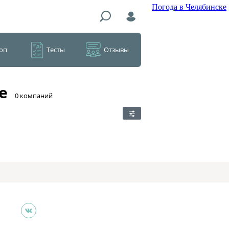
Погода в Челябинске
оп
Тесты
Отзывы
е
​0 компаний