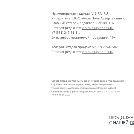
Наименование издания: VIBIRAI.RU
Учредитель: ООО «Алое Поле Адвертайзинг».
Главный сетевой редактор: Сайкин Е.Б.
Сетевая редакция:
vibirairu@yandex.ru
,
+7 (351) 247-11-11.
Знак информационной продукции: 16+.
Телефон отдела продаж: 8 (917) 299-67-02
Сетевая редакция:
vibirairu@yandex.ru
Сетевое издание VIBIRAI.RU зарегистрировано в Федеральной
службе по надзору в сфере связи, информационных
технологий и массовых коммуникаций (Роскомнадзор).
Свидетельство о регистрации СМИ ЭЛ № ФС 77 - 70345 от
20.07.2017 года
ПРОДОЛЖАЯ
С НАШЕЙ
П