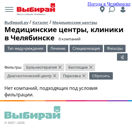
Погода в Челябинске
Места и события Челябинска
/
/
Выбирай.ру
Каталог
Медицинские центры
Медицинские центры, клиники
в Челябинске
​0 компаний
Тип медучреждения
Лечение
Специализация
Фильтры
Фильтры:
Бальнеотерапия
Бесплодие
×
×
Диагностический центр
Парковка
Сбросить
×
×
Нет компаний, подходящих под условия
фильтрации.
© 2007—2026