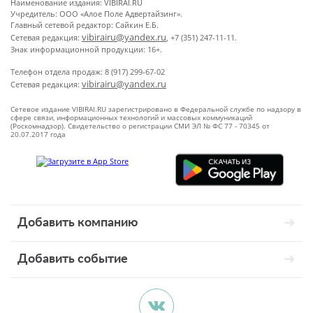
Наименование издания: VIBIRAI.RU
Учредитель: ООО «Алое Поле Адвертайзинг».
Главный сетевой редактор: Сайкин Е.Б.
vibirairu@yandex.ru
Сетевая редакция:
, +7 (351) 247-11-11.
Знак информационной продукции: 16+.
Телефон отдела продаж: 8 (917) 299-67-02
vibirairu@yandex.ru
Сетевая редакция:
Сетевое издание VIBIRAI.RU зарегистрировано в Федеральной службе по надзору в
сфере связи, информационных технологий и массовых коммуникаций
(Роскомнадзор). Свидетельство о регистрации СМИ ЭЛ № ФС 77 - 70345 от
20.07.2017 года
Добавить компанию
Добавить событие