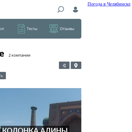
Погода в Челябинске
оп
Тесты
Отзывы
е
​2 компании
ть
КОЛОНКА АЛИНЫ