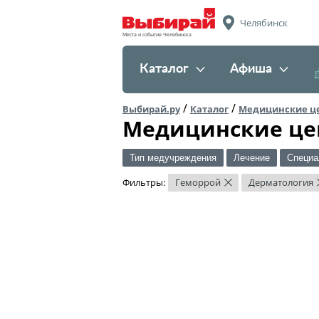
Челябинск
Места и события Челябинска
Каталог
Афиша
/
/
Выбирай.ру
Каталог
Медицинские ц
Медицинские це
Тип медучреждения
Лечение
Специа
Фильтры:
Геморрой
Дерматология
×