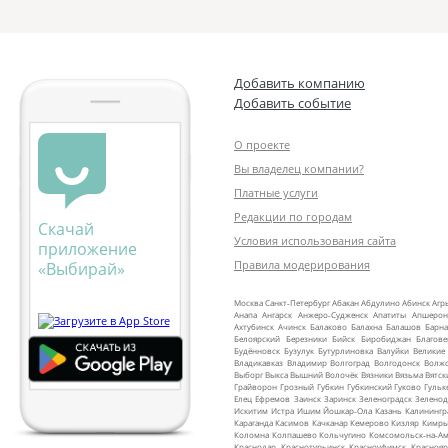
Добавить компанию
Добавить событие
О проекте
Вы владелец компании?
Платные услуги
Редакции по городам
Скачай
Условия использования сайта
приложение
Правила модерирования
«Выбирай»
Москва
Санкт‑Петербург
Абакан
Абдулино
Абинск
Агр
Анапа
Ангарск
Анжеро‑Судженск
Апатиты
Апшерон
Ахтубинск
Ачинск
Балаково
Балахна
Балашов
Барна
Белоярский
Березники
Бийск
Биробиджан
Благов
Будённовск
Бузулук
Бутурлиновка
Валуйки
Великие
Владикавказ
Владимир
Волгоград
Волгодонск
Волж
Выборг
Выкса
Вышний Волочёк
Вязники
Вязьма
Вятск
Грайворон
Грозный
Губкин
Губкинский
Гуково
Гульк
Елец
Ефремов
Заинск
Заринск
Зеленоградск
Зеленод
Искитим
Истра
Ишим
Йошкар‑Ола
Казань
Калинингр
Караганда
Касимов
Качканар
Кемерово
Кизляр
Кимр
Коломна
Колпашево
Кольчугино
Комсомольск‑на‑Ам
Краснодар
Краснотурьинск
Красноуфимск
Краснояр