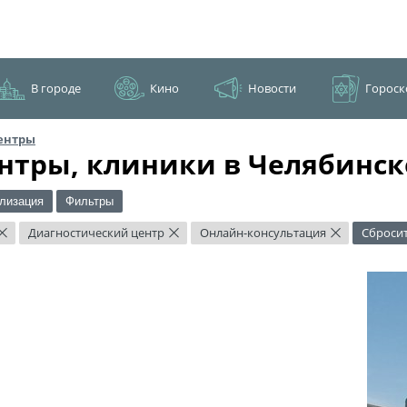
В городе
Кино
Новости
Гороск
ентры
нтры, клиники в Челябинск
лизация
Фильтры
Диагностический центр
Онлайн-консультация
Сброси
×
×
×