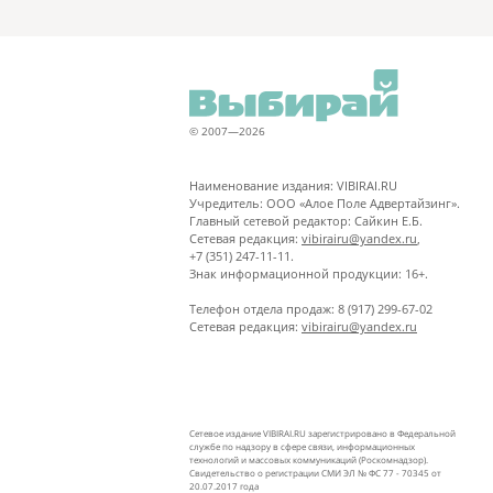
© 2007—2026
Наименование издания: VIBIRAI.RU
Учредитель: ООО «Алое Поле Адвертайзинг».
Главный сетевой редактор: Сайкин Е.Б.
Сетевая редакция:
vibirairu@yandex.ru
,
+7 (351) 247-11-11.
Знак информационной продукции: 16+.
Телефон отдела продаж: 8 (917) 299-67-02
Сетевая редакция:
vibirairu@yandex.ru
Сетевое издание VIBIRAI.RU зарегистрировано в Федеральной
службе по надзору в сфере связи, информационных
технологий и массовых коммуникаций (Роскомнадзор).
Свидетельство о регистрации СМИ ЭЛ № ФС 77 - 70345 от
20.07.2017 года