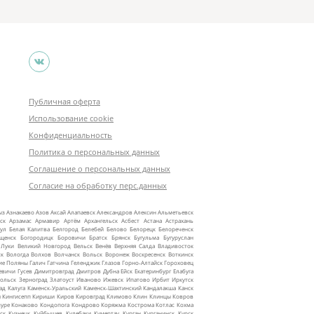
Публичная оферта
Использование cookie
Конфиденциальность
Политика о персональных данных
Соглашение о персональных данных
Согласие на обработку перс.данных
ыз
Азнакаево
Азов
Аксай
Алапаевск
Александров
Алексин
Альметьевск
ск
Арзамас
Армавир
Артём
Архангельск
Асбест
Астана
Астрахань
ул
Белая Калитва
Белгород
Белебей
Белово
Белорецк
Белореченск
ещенск
Богородицк
Боровичи
Братск
Брянск
Бугульма
Бугуруслан
 Луки
Великий Новгород
Вельск
Венёв
Верхняя Салда
Владивосток
ск
Вологда
Волхов
Волчанск
Вольск
Воронеж
Воскресенск
Воткинск
ие Поляны
Галич
Гатчина
Геленджик
Глазов
Горно‑Алтайск
Гороховец
евичи
Гусев
Димитровград
Дмитров
Дубна
Ейск
Екатеринбург
Елабуга
ольск
Зерноград
Златоуст
Иваново
Ижевск
Ипатово
Ирбит
Иркутск
ад
Калуга
Каменск‑Уральский
Каменск‑Шахтинский
Кандалакша
Канск
ы
Кингисепп
Кириши
Киров
Кировград
Климово
Клин
Клинцы
Ковров
уре
Конаково
Кондопога
Кондрово
Коряжма
Кострома
Котлас
Кохма
ск
Кузнецк
Куйбышев
Кулебаки
Кумертау
Курган
Курганинск
Курск