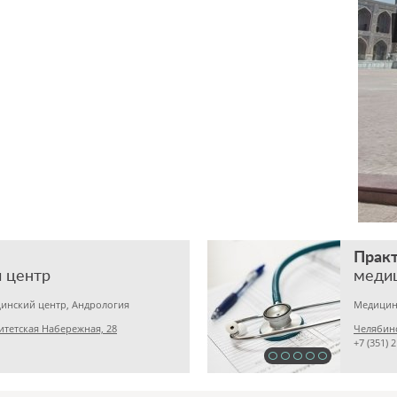
Прак
 центр
меди
инский центр, Андрология
итетская Набережная, 28
Челябинс
+7 (351) 