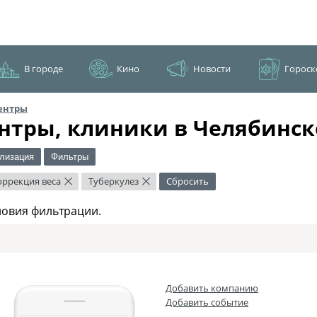
В городе
Кино
Новости
Гороск
ентры
нтры, клиники в Челябинск
лизация
Фильтры
оррекция веса
Туберкулез
Сбросить
×
×
ловия фильтрации.
Добавить компанию
Добавить событие