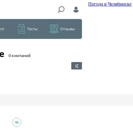
Погода в Челябинске
оп
Тесты
Отзывы
е
​0 компаний