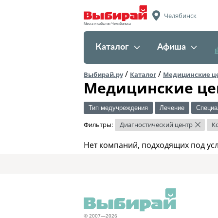
Челябинск
Места и события Челябинска
Каталог
Афиша
/
/
Выбирай.ру
Каталог
Медицинские ц
Медицинские це
Тип медучреждения
Лечение
Специа
Фильтры:
Диагностический центр
К
×
Нет компаний, подходящих под ус
© 2007—2026