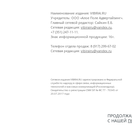
Наименование издания: VIBIRAI.RU
Учредитель: ООО «Алое Поле Адвертайзинг».
Главный сетевой редактор: Сайкин Е.Б.
Сетевая редакция:
vibirairu@yandex.ru
,
+7 (351) 247-11-11.
Знак информационной продукции: 16+.
Телефон отдела продаж: 8 (917) 299-67-02
Сетевая редакция:
vibirairu@yandex.ru
Сетевое издание VIBIRAI.RU зарегистрировано в Федеральной
службе по надзору в сфере связи, информационных
технологий и массовых коммуникаций (Роскомнадзор).
Свидетельство о регистрации СМИ ЭЛ № ФС 77 - 70345 от
20.07.2017 года
ПРОДОЛЖАЯ
С НАШЕЙ
П