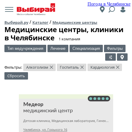
Погода в Челябинске
Места и события Челябинска
/
/
Выбирай.ру
Каталог
Медицинские центры
Медицинские центры, клиники
в Челябинске
​1 компания
Тип медучреждения
Лечение
Специализация
Фильтры
Фильтры:
Алкоголизм
Госпиталь
Кардиология
×
×
×
Сбросить
Медеор
медицинский центр
Детская клиника, Медицинская лаборатория, Гинекология
Челябинск, ул. Горького 16